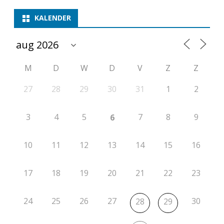
g
KALENDER
(
N
M
D
W
D
V
Z
Z
O
S
27
28
29
30
31
1
2
B
3
4
5
7
8
9
6
O
-
10
11
12
13
14
15
16
b
17
18
19
20
21
22
23
e
k
24
25
26
27
30
28
29
e