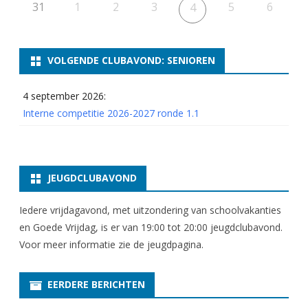
r
31
1
2
3
5
6
4
t
/
VOLGENDE CLUBAVOND: SENIOREN
m
4 september 2026:
1
Interne competitie 2026-2027 ronde 1.1
7
0
0
JEUGDCLUBAVOND
)
Iedere vrijdagavond, met uitzondering van schoolvakanties
en Goede Vrijdag, is er van 19:00 tot 20:00 jeugdclubavond.
Voor meer informatie zie
de jeugdpagina
.
EERDERE BERICHTEN