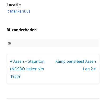
Locatie
s
't Markehuus
s
e
Bijzonderheden
n
–
L
e
Bericht
Assen – Staunton
Kampioensfeest Assen
w
navigatie
(NOSBO-beker t/m
1 en 2
e
1900)
n
b
o
r