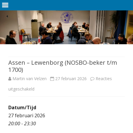
Ga
direct
naar
de
Assen – Lewenborg (NOSBO-beker t/m
inhoud
1700)
Martin van Velzen
27 februari 2026
Reacties
uitgeschakeld
v
o
Datum/Tijd
o
27 februari 2026
r
20:00 - 23:30
A