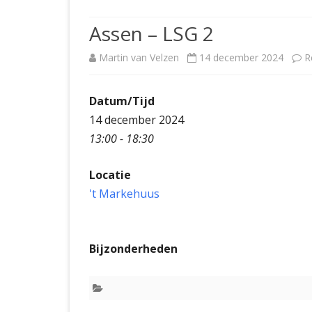
JUBILEUMBIJEENKOMST
KNSB-COMP
Assen – LSG 2
JUBILEUMVIERKAMPEN
UITSLAGEN
NOSBO-CO
Martin van Velzen
14 december 2024
R
INTERNE C
Datum/Tijd
14 december 2024
13:00 - 18:30
Locatie
't Markehuus
Bijzonderheden