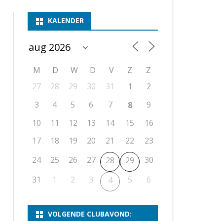
ASSEN 1
BSSK ASSEN
DEELNEMERSLIJST 2026
2026
B
KALENDER
ASSEN 2
ASSEN I
OPEN DRENTSE TOERNOOIEN
UITSLAGEN 2025
WEEKENDTOERNOOI
G
ASSEN 3
ASSEN II
KNSB-COMPETITIE
VERSLAG 2024
JEUGDTOERNOOI
E
NOSBO-BEKER
NOSBO-COMPETITIE
OPEN
P
M
D
W
D
V
Z
Z
UITSLAGEN 2024
RAPIDTOERNOOI
27
28
29
30
31
1
2
KNSB-JEUGDCOMPETITIE
T/M 1900
UITSLAGEN 2023
3
4
5
6
7
9
8
T/M 1700
10
11
12
13
14
15
16
17
18
19
20
21
22
23
ERS VAN SCHAAKCLUB
24
25
26
27
30
28
29
31
1
2
3
5
6
4
VOLGENDE CLUBAVOND: