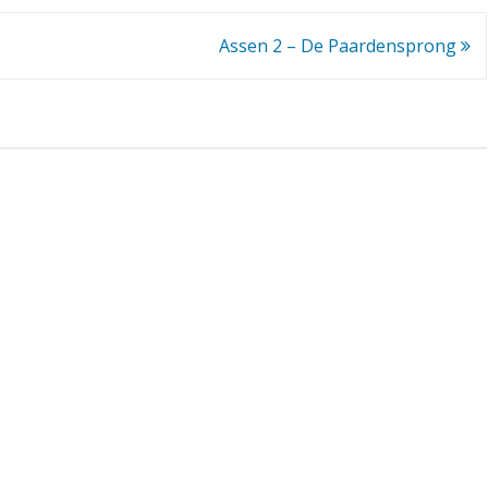
S
Assen 2 – De Paardensprong
G
2