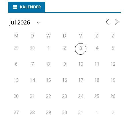
KALENDER
a
a
k
M
D
W
D
V
Z
Z
k
29
30
1
2
4
5
3
a
m
6
7
8
9
10
11
12
p
13
14
15
16
17
18
19
i
o
20
21
22
23
24
25
26
e
n
27
28
29
30
31
1
2
s