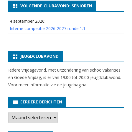
c
VOLGENDE CLUBAVOND: SENIOREN
h
4 september 2026:
a
Interne competitie 2026-2027 ronde 1.1
p
A
s
JEUGDCLUBAVOND
s
Iedere vrijdagavond, met uitzondering van schoolvakanties
e
en Goede Vrijdag, is er van 19:00 tot 20:00 jeugdclubavond.
n
Voor meer informatie zie
de jeugdpagina
.
2
EERDERE BERICHTEN
0
E
2
e
r
5
d