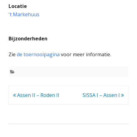
Locatie
a
't Markehuus
s
i
Bijzonderheden
s
s
Zie
de toernooipagina
voor meer informatie.
c
h
o
o
Bericht
Assen II – Roden II
SISSA I – Assen I
navigatie
l
s
c
h