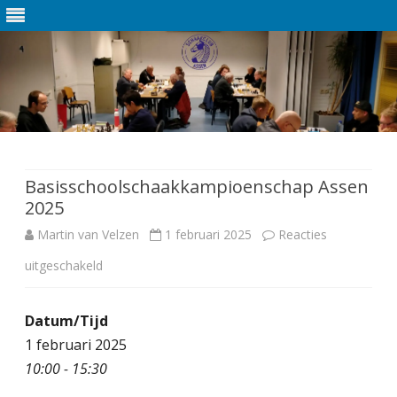
Ga
direct
naar
de
Basisschoolschaakkampioenschap Assen
inhoud
2025
Martin van Velzen
1 februari 2025
Reacties
uitgeschakeld
v
o
Datum/Tijd
o
1 februari 2025
r
10:00 - 15:30
B