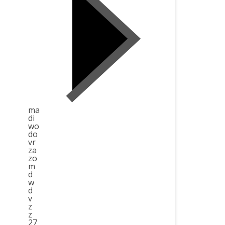
ma
di
wo
do
vr
za
zo
m
d
w
d
v
z
z
27