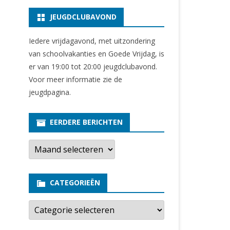
JEUGDCLUBAVOND
Iedere vrijdagavond, met uitzondering
van schoolvakanties en Goede Vrijdag, is
er van 19:00 tot 20:00 jeugdclubavond.
Voor meer informatie zie
de
jeugdpagina
.
EERDERE BERICHTEN
E
e
r
d
e
CATEGORIEËN
r
e
b
C
e
a
r
t
i
e