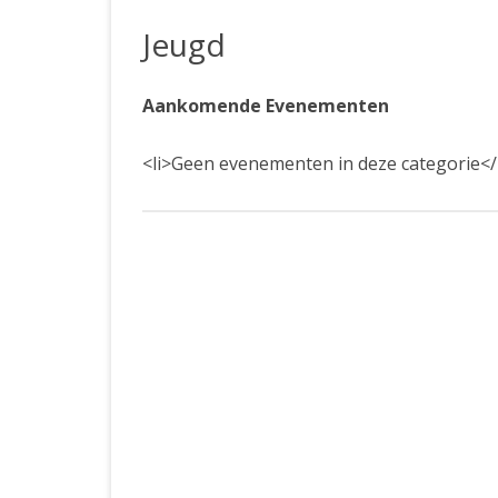
JUBILEUMBIJEENKOMST
KNSB-COMP
Jeugd
JUBILEUMVIERKAMPEN
UITSLAGEN
NOSBO-CO
INTERNE C
Aankomende Evenementen
<li>Geen evenementen in deze categorie</