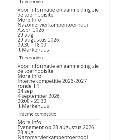
Toernooien
Voor informatie en aanmelding zie
de toernooisite
More Info
Nazomervierkampentoernooi
Assen 2026
29
aug
29 augustus 2026
09:30 - 18:00
't Markehuus
Toernooien
Voor informatie en aanmelding zie
de toernooisite
More Info
Interne competitie 2026-2027
ronde 1.1
04
sep
4 september 2026
20:00 - 23:30
't Markehuus
Interne competitie
More Info
Evenement op 28 augustus 2026
28
aug
Nazomervierkampentoernooi