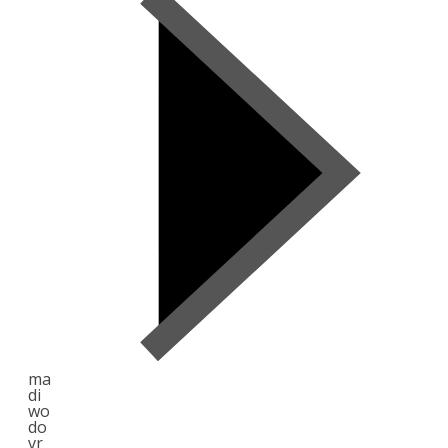
ma
di
wo
do
vr