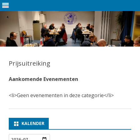
Ga
direct
naar
Prijsuitreiking
de
inhoud
Aankomende Evenementen
<li>Geen evenementen in deze categorie</li>
KALENDER