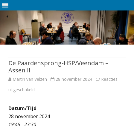
Ga
direct
naar
de
De Paardensprong-HSP/Veendam –
inhoud
Assen II
Martin van Velzen
28 november 2024
Reacties
uitgeschakeld
v
o
Datum/Tijd
o
28 november 2024
r
19:45 - 23:30
D