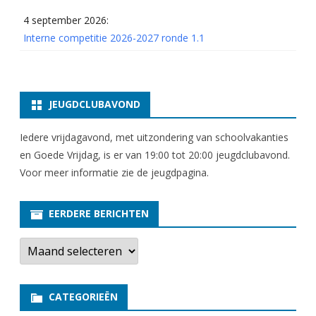
m
4 september 2026:
–
Interne competitie 2026-2027 ronde 1.1
A
s
s
JEUGDCLUBAVOND
e
Iedere vrijdagavond, met uitzondering van schoolvakanties
n
en Goede Vrijdag, is er van 19:00 tot 20:00 jeugdclubavond.
Voor meer informatie zie
de jeugdpagina
.
I
I
EERDERE BERICHTEN
E
e
r
d
e
CATEGORIEËN
r
e