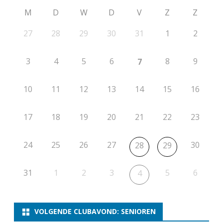
M
D
W
D
V
Z
Z
g
27
28
29
30
31
1
2
-
H
3
4
5
6
8
9
7
S
P
10
11
12
13
14
15
16
/
17
18
19
20
21
22
23
V
e
24
25
26
27
30
28
29
e
31
1
2
3
5
6
4
n
d
a
VOLGENDE CLUBAVOND: SENIOREN