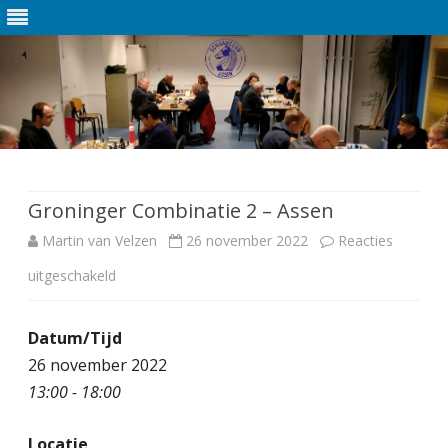
Ga
direct
naar
de
Groninger Combinatie 2 – Assen
inhoud
Martin van Velzen
26 november 2022
Reacties
uitgeschakeld
v
o
Datum/Tijd
o
26 november 2022
r
13:00 - 18:00
G
Locatie