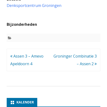
r
Denksportcentrum Groningen
o
n
Bijzonderheden
i
n
g
e
Bericht
Assen 3 – Amevo
Groninger Combinatie 3
r
navigatie
Apeldoorn 4
– Assen 2
C
o
m
b
i
KALENDER