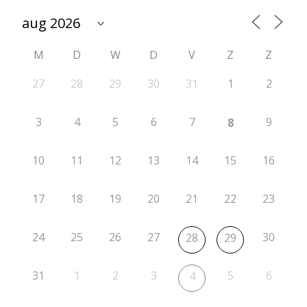
n
a
M
D
W
D
V
Z
Z
t
i
27
28
29
30
31
1
2
e
3
4
5
6
7
9
8
2
–
10
11
12
13
14
15
16
A
17
18
19
20
21
22
23
s
s
24
25
26
27
30
28
29
e
n
31
1
2
3
5
6
4