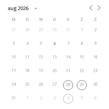
n
a
M
D
W
D
V
Z
Z
t
i
27
28
29
30
31
1
2
e
3
4
5
7
8
9
6
I
I
10
11
12
13
14
15
16
–
17
18
19
20
21
22
23
A
s
24
25
26
27
30
28
29
s
e
31
1
2
3
5
6
4
n