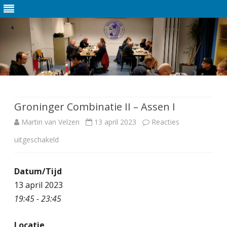
Ga
direct
naar
de
Groninger Combinatie II – Assen I
inhoud
Martin van Velzen
13 april 2023
Reacties
uitgeschakeld
v
o
Datum/Tijd
o
13 april 2023
r
19:45 - 23:45
G
Locatie