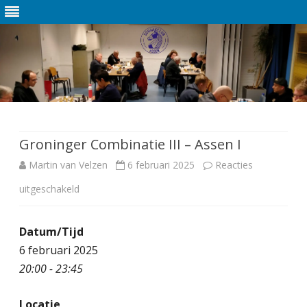
Ga
direct
naar
de
Groninger Combinatie III – Assen I
inhoud
Martin van Velzen
6 februari 2025
Reacties
uitgeschakeld
v
o
Datum/Tijd
o
6 februari 2025
r
20:00 - 23:45
G
Locatie