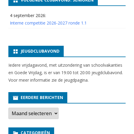
n
4 september 2026:
I
Interne competitie 2026-2027 ronde 1.1
JEUGDCLUBAVOND
Iedere vrijdagavond, met uitzondering van schoolvakanties
en Goede Vrijdag, is er van 19:00 tot 20:00 jeugdclubavond.
Voor meer informatie zie
de jeugdpagina
.
EERDERE BERICHTEN
E
e
r
d
e
CATEGORIEËN