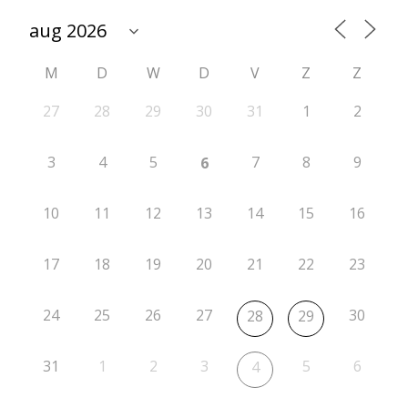
t
i
M
D
W
D
V
Z
Z
e
2
27
28
29
30
31
1
2
0
3
4
5
7
8
9
6
2
4
10
11
12
13
14
15
16
-
17
18
19
20
21
22
23
2
0
24
25
26
27
30
28
29
2
5
31
1
2
3
5
6
4
r