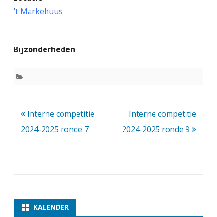
n
't Markehuus
t
e
Bijzonderheden
r
n
e
c
Bericht
Interne competitie
Interne competitie
o
navigatie
2024-2025 ronde 7
2024-2025 ronde 9
m
p
e
t
i
KALENDER