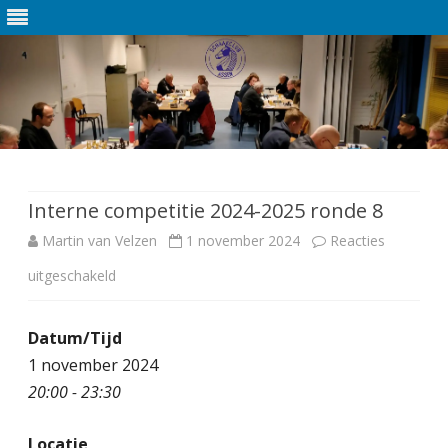
Ga
direct
naar
de
Interne competitie 2024-2025 ronde 8
inhoud
Martin van Velzen
1 november 2024
Reacties
uitgeschakeld
v
o
Datum/Tijd
o
1 november 2024
r
20:00 - 23:30
I
Locatie