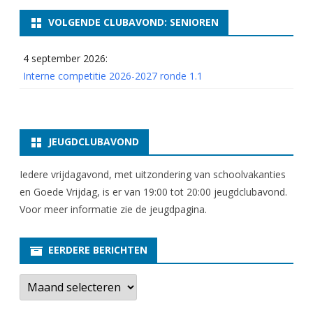
o
VOLGENDE CLUBAVOND: SENIOREN
n
4 september 2026:
d
Interne competitie 2026-2027 ronde 1.1
e
8
JEUGDCLUBAVOND
Iedere vrijdagavond, met uitzondering van schoolvakanties
en Goede Vrijdag, is er van 19:00 tot 20:00 jeugdclubavond.
Voor meer informatie zie
de jeugdpagina
.
EERDERE BERICHTEN
E
e
r