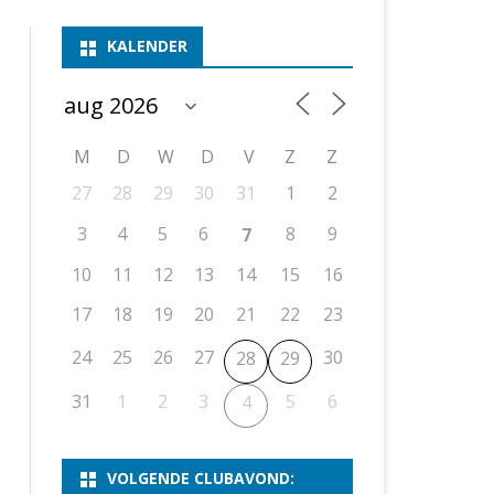
ASSEN 1
BSSK ASSEN
DEELNEMERSLIJST 2026
2026
B
KALENDER
ASSEN 2
ASSEN I
OPEN DRENTSE TOERNOOIEN
UITSLAGEN 2025
WEEKENDTOERNOOI
G
ASSEN 3
ASSEN II
KNSB-COMPETITIE
VERSLAG 2024
JEUGDTOERNOOI
E
NOSBO-BEKER
NOSBO-COMPETITIE
OPEN
P
M
D
W
D
V
Z
Z
UITSLAGEN 2024
RAPIDTOERNOOI
27
28
29
30
31
1
2
KNSB-JEUGDCOMPETITIE
T/M 1900
UITSLAGEN 2023
3
4
5
6
8
9
7
T/M 1700
10
11
12
13
14
15
16
17
18
19
20
21
22
23
ERS VAN SCHAAKCLUB
24
25
26
27
30
28
29
31
1
2
3
5
6
4
VOLGENDE CLUBAVOND: