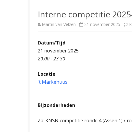
JUBILEUMBIJEENKOMST
KNSB-COMP
Interne competitie 2025
JUBILEUMVIERKAMPEN
UITSLAGEN
NOSBO-CO
Martin van Velzen
21 november 2025
R
INTERNE C
Datum/Tijd
21 november 2025
20:00 - 23:30
Locatie
't Markehuus
Bijzonderheden
Za: KNSB-competitie ronde 4 (Assen 1) / ro