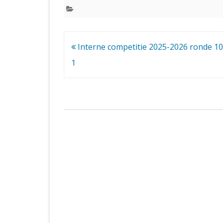
Bericht
Interne competitie 2025-2026 ronde 10
navigatie
1