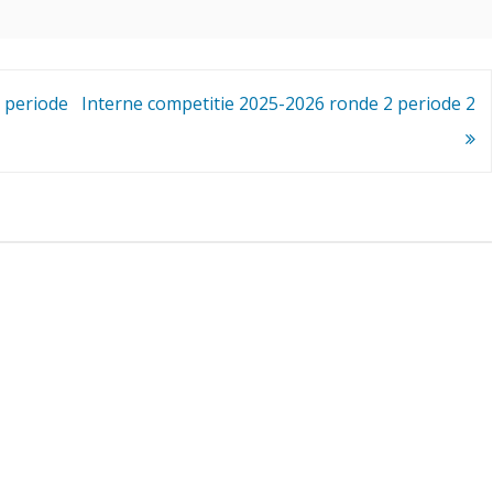
c
o
m
 periode
Interne competitie 2025-2026 ronde 2 periode 2
p
e
t
i
t
i
e
2
0
2