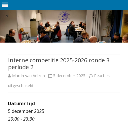
Ga
direct
naar
de
Interne competitie 2025-2026 ronde 3
inhoud
periode 2
Martin van Velzen
5 december 2025
Reacties
uitgeschakeld
v
o
Datum/Tijd
o
5 december 2025
r
20:00 - 23:30
I