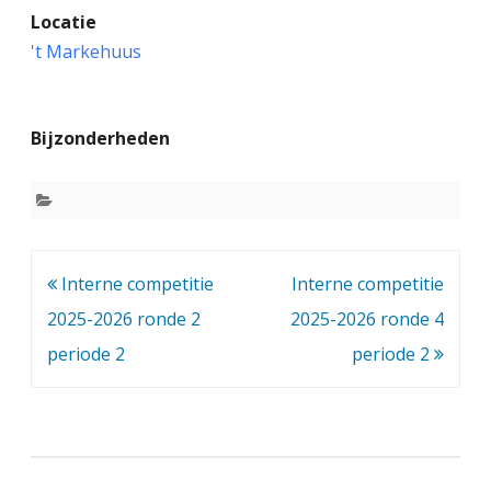
Locatie
n
't Markehuus
t
e
Bijzonderheden
r
n
e
c
Bericht
Interne competitie
Interne competitie
o
navigatie
2025-2026 ronde 2
2025-2026 ronde 4
m
periode 2
periode 2
p
e
t
i