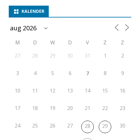
t
KALENDER
i
e
M
D
W
D
V
Z
Z
2
0
27
28
29
30
31
1
2
2
3
4
5
6
8
9
7
5
-
10
11
12
13
14
15
16
2
17
18
19
20
21
22
23
0
2
24
25
26
27
30
28
29
6