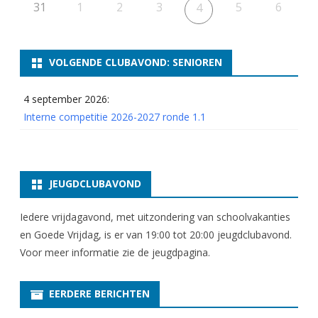
r
31
1
2
3
5
6
4
o
n
VOLGENDE CLUBAVOND: SENIOREN
d
4 september 2026:
e
Interne competitie 2026-2027 ronde 1.1
3
p
e
JEUGDCLUBAVOND
r
Iedere vrijdagavond, met uitzondering van schoolvakanties
i
en Goede Vrijdag, is er van 19:00 tot 20:00 jeugdclubavond.
Voor meer informatie zie
o
de jeugdpagina
.
d
EERDERE BERICHTEN
e