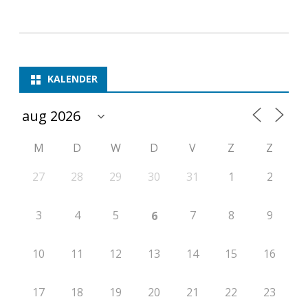
t
i
e
KALENDER
2
0
2
M
D
W
D
V
Z
Z
5
27
28
29
30
31
1
2
-
3
4
5
7
8
9
6
2
0
10
11
12
13
14
15
16
2
6
17
18
19
20
21
22
23