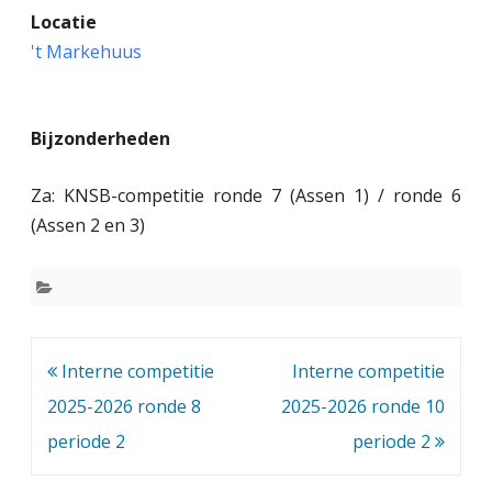
Locatie
n
't Markehuus
t
e
Bijzonderheden
r
n
Za: KNSB-competitie ronde 7 (Assen 1) / ronde 6
e
(Assen 2 en 3)
c
o
m
Bericht
Interne competitie
Interne competitie
p
navigatie
2025-2026 ronde 8
2025-2026 ronde 10
e
periode 2
periode 2
t
i