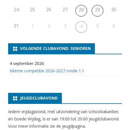
r
24
25
26
27
30
28
29
o
n
31
1
2
3
5
6
4
d
e
VOLGENDE CLUBAVOND: SENIOREN
9
p
4 september 2026:
Interne competitie 2026-2027 ronde 1.1
e
r
i
JEUGDCLUBAVOND
o
Iedere vrijdagavond, met uitzondering van schoolvakanties
d
en Goede Vrijdag, is er van 19:00 tot 20:00 jeugdclubavond.
e
Voor meer informatie zie
de jeugdpagina
.