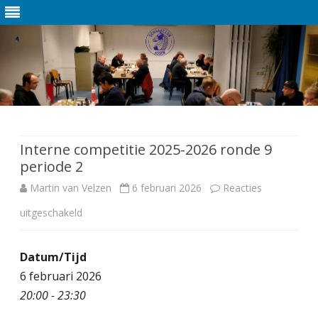
Ga
direct
naar
de
Interne competitie 2025-2026 ronde 9
inhoud
periode 2
Martin van Velzen
6 februari 2026
Reacties
uitgeschakeld
v
o
Datum/Tijd
o
6 februari 2026
r
20:00 - 23:30
I