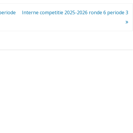
c
periode
Interne competitie 2025-2026 ronde 6 periode 3
o
m
p
e
t
i
t
i
e
2
0
2