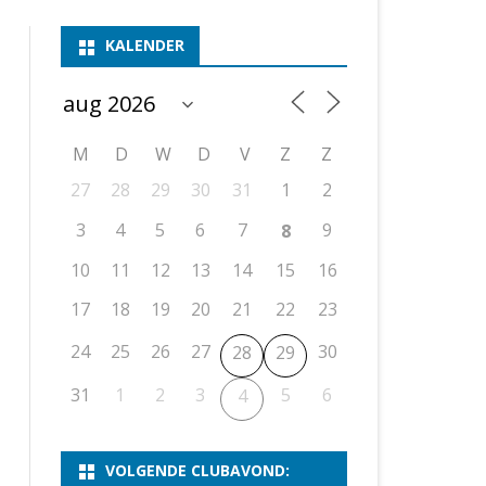
ASSEN 1
BSSK ASSEN
DEELNEMERSLIJST 2026
2026
B
KALENDER
ASSEN 2
ASSEN I
OPEN DRENTSE TOERNOOIEN
UITSLAGEN 2025
WEEKENDTOERNOOI
G
ASSEN 3
ASSEN II
KNSB-COMPETITIE
VERSLAG 2024
JEUGDTOERNOOI
E
NOSBO-BEKER
NOSBO-COMPETITIE
OPEN
P
M
D
W
D
V
Z
Z
UITSLAGEN 2024
RAPIDTOERNOOI
27
28
29
30
31
1
2
KNSB-JEUGDCOMPETITIE
T/M 1900
UITSLAGEN 2023
3
4
5
6
7
9
8
T/M 1700
10
11
12
13
14
15
16
17
18
19
20
21
22
23
ERS VAN SCHAAKCLUB
24
25
26
27
30
28
29
31
1
2
3
5
6
4
VOLGENDE CLUBAVOND: