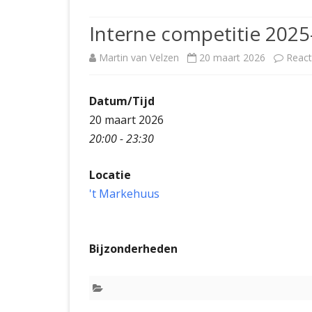
JUBILEUMBIJEENKOMST
KNSB-COMP
Interne competitie 2025
JUBILEUMVIERKAMPEN
UITSLAGEN
NOSBO-CO
Martin van Velzen
20 maart 2026
React
INTERNE C
Datum/Tijd
20 maart 2026
20:00 - 23:30
Locatie
't Markehuus
Bijzonderheden