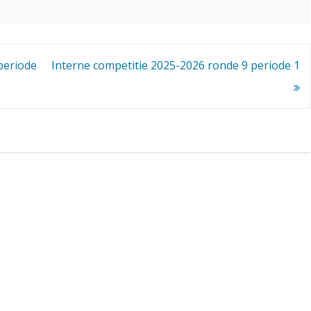
c
o
m
periode
Interne competitie 2025-2026 ronde 9 periode 1
p
e
t
i
t
i
e
2
0
2