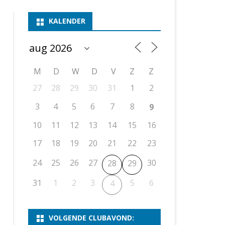
ASSEN 1
BSSK ASSEN
DEELNEMERSLIJST 2026
2026
B
KALENDER
ASSEN 2
ASSEN I
OPEN DRENTSE TOERNOOIEN
UITSLAGEN 2025
WEEKENDTOERNOOI
G
ASSEN 3
ASSEN II
KNSB-COMPETITIE
VERSLAG 2024
JEUGDTOERNOOI
E
NOSBO-BEKER
NOSBO-COMPETITIE
OPEN
P
M
D
W
D
V
Z
Z
UITSLAGEN 2024
RAPIDTOERNOOI
27
28
29
30
31
1
2
KNSB-JEUGDCOMPETITIE
T/M 1900
UITSLAGEN 2023
3
4
5
6
7
8
9
T/M 1700
10
11
12
13
14
15
16
17
18
19
20
21
22
23
ERS VAN SCHAAKCLUB
24
25
26
27
30
28
29
31
1
2
3
5
6
4
VOLGENDE CLUBAVOND: