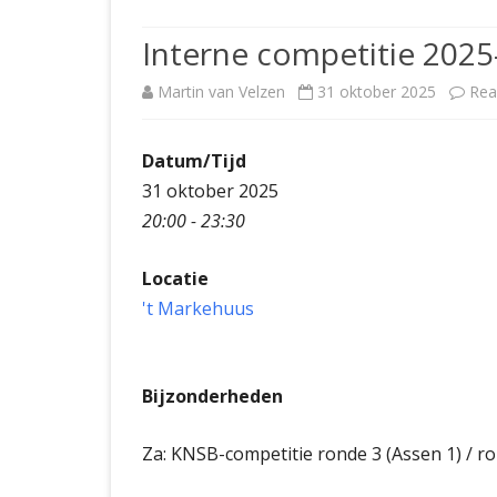
JUBILEUMBIJEENKOMST
KNSB-COMP
Interne competitie 2025
JUBILEUMVIERKAMPEN
UITSLAGEN
NOSBO-CO
Martin van Velzen
31 oktober 2025
Rea
INTERNE C
Datum/Tijd
31 oktober 2025
20:00 - 23:30
Locatie
't Markehuus
Bijzonderheden
Za: KNSB-competitie ronde 3 (Assen 1) / ro