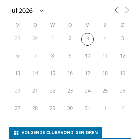
t
i
M
D
W
D
V
Z
Z
e
r
29
30
1
2
4
5
3
o
6
7
8
9
10
11
12
n
d
13
14
15
16
17
18
19
e
20
21
22
23
24
25
26
1
1
27
28
29
30
31
1
2
–
A
VOLGENDE CLUBAVOND: SENIOREN
F