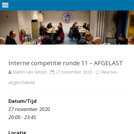
Ga
direct
naar
de
Interne competitie ronde 11 – AFGELAST
inhoud
Martin van Velzen
27 november 2020
Reacties
uitgeschakeld
v
o
Datum/Tijd
o
27 november 2020
r
20:00 - 23:45
I
Locatie