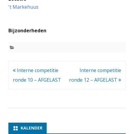
n
't Markehuus
t
e
Bijzonderheden
r
n
e
c
Bericht
Interne competitie
Interne competitie
o
navigatie
ronde 10 – AFGELAST
ronde 12 – AFGELAST
m
p
e
t
i
KALENDER