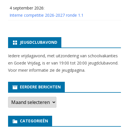
G
4 september 2026:
E
Interne competitie 2026-2027 ronde 1.1
L
A
JEUGDCLUBAVOND
S
T
Iedere vrijdagavond, met uitzondering van schoolvakanties
en Goede Vrijdag, is er van 19:00 tot 20:00 jeugdclubavond.
Voor meer informatie zie
de jeugdpagina
.
EERDERE BERICHTEN
E
e
r
d
e
CATEGORIEËN
r
e