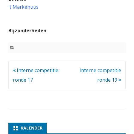
n
't Markehuus
t
e
Bijzonderheden
r
n
e
c
Bericht
Interne competitie
Interne competitie
o
navigatie
ronde 17
ronde 19
m
p
e
t
i
KALENDER