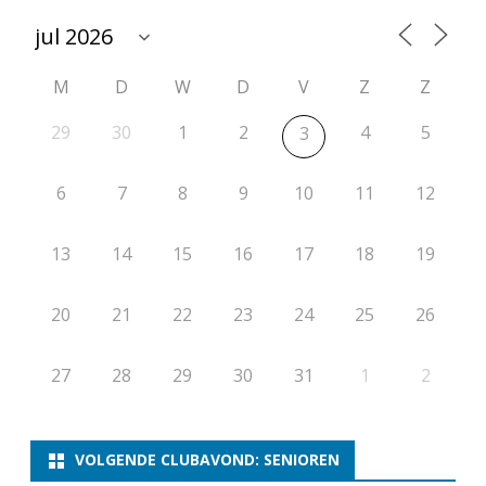
t
i
M
D
W
D
V
Z
Z
e
r
29
30
1
2
4
5
3
o
6
7
8
9
10
11
12
n
d
13
14
15
16
17
18
19
e
20
21
22
23
24
25
26
1
8
27
28
29
30
31
1
2
VOLGENDE CLUBAVOND: SENIOREN