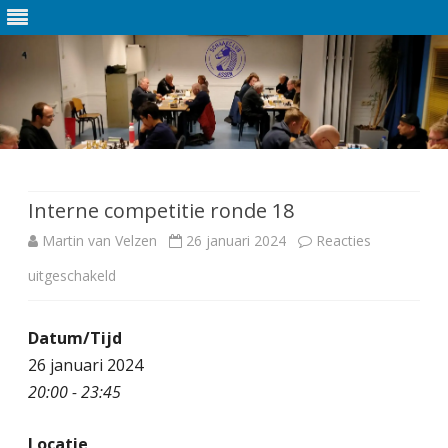
Ga
direct
naar
de
Interne competitie ronde 18
inhoud
Martin van Velzen
26 januari 2024
Reacties
uitgeschakeld
v
o
Datum/Tijd
o
26 januari 2024
r
20:00 - 23:45
I
Locatie