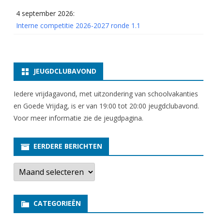
4 september 2026:
Interne competitie 2026-2027 ronde 1.1
JEUGDCLUBAVOND
Iedere vrijdagavond, met uitzondering van schoolvakanties
en Goede Vrijdag, is er van 19:00 tot 20:00 jeugdclubavond.
Voor meer informatie zie
de jeugdpagina
.
EERDERE BERICHTEN
E
e
r
d
e
CATEGORIEËN
r
e