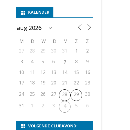
ASSEN 1
BSSK ASSEN
DEELNEMERSLIJST 2026
2026
B
KALENDER
ASSEN 2
ASSEN I
OPEN DRENTSE TOERNOOIEN
UITSLAGEN 2025
WEEKENDTOERNOOI
G
ASSEN 3
ASSEN II
KNSB-COMPETITIE
VERSLAG 2024
JEUGDTOERNOOI
E
NOSBO-BEKER
NOSBO-COMPETITIE
OPEN
P
M
D
W
D
V
Z
Z
UITSLAGEN 2024
RAPIDTOERNOOI
27
28
29
30
31
1
2
KNSB-JEUGDCOMPETITIE
T/M 1900
UITSLAGEN 2023
3
4
5
6
8
9
7
T/M 1700
10
11
12
13
14
15
16
17
18
19
20
21
22
23
ERS VAN SCHAAKCLUB
24
25
26
27
30
28
29
31
1
2
3
5
6
4
VOLGENDE CLUBAVOND: