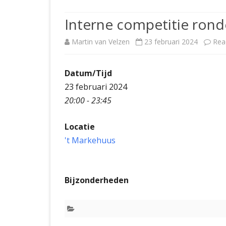
JUBILEUMBIJEENKOMST
KNSB-COMP
Interne competitie rond
JUBILEUMVIERKAMPEN
UITSLAGEN
NOSBO-CO
Martin van Velzen
23 februari 2024
Rea
INTERNE C
Datum/Tijd
23 februari 2024
20:00 - 23:45
Locatie
't Markehuus
Bijzonderheden