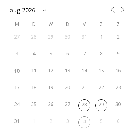
t
i
M
D
W
D
V
Z
Z
e
r
27
28
29
30
31
1
2
o
3
4
5
6
7
8
9
n
d
11
12
13
14
15
16
10
e
17
18
19
20
21
22
23
2
9
24
25
26
27
30
28
29
31
1
2
3
5
6
4