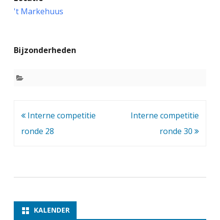
n
't Markehuus
t
e
Bijzonderheden
r
n
e
c
Bericht
Interne competitie
Interne competitie
o
navigatie
ronde 28
ronde 30
m
p
e
t
i
KALENDER