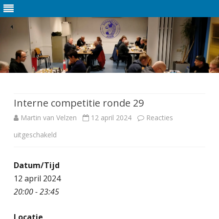
Ga
direct
naar
de
Interne competitie ronde 29
inhoud
Martin van Velzen
12 april 2024
Reacties
uitgeschakeld
v
o
Datum/Tijd
o
12 april 2024
r
20:00 - 23:45
I
Locatie