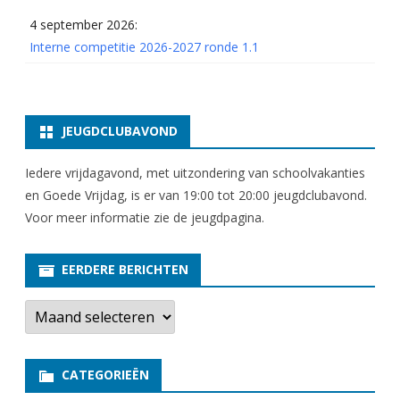
4 september 2026:
Interne competitie 2026-2027 ronde 1.1
JEUGDCLUBAVOND
Iedere vrijdagavond, met uitzondering van schoolvakanties
en Goede Vrijdag, is er van 19:00 tot 20:00 jeugdclubavond.
Voor meer informatie zie
de jeugdpagina
.
EERDERE BERICHTEN
E
e
r
d
e
CATEGORIEËN
r
e