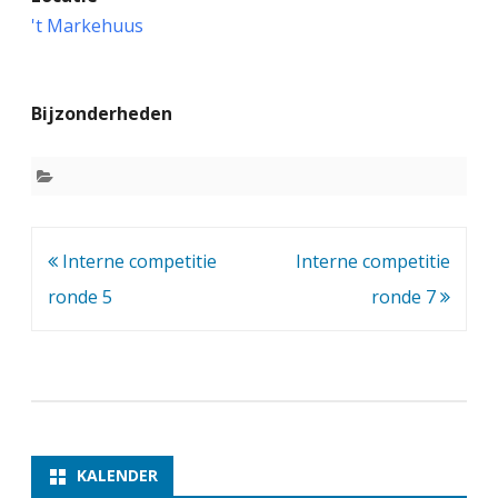
n
't Markehuus
t
e
Bijzonderheden
r
n
e
c
Bericht
Interne competitie
Interne competitie
o
navigatie
ronde 5
ronde 7
m
p
e
t
i
KALENDER