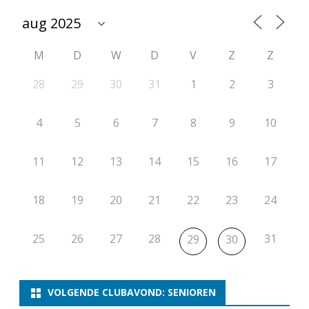
t
i
M
D
W
D
V
Z
Z
e
r
28
29
30
31
1
2
3
o
4
5
6
7
8
9
10
n
d
11
12
13
14
15
16
17
e
18
19
20
21
22
23
24
6
25
26
27
28
31
29
30
VOLGENDE CLUBAVOND: SENIOREN