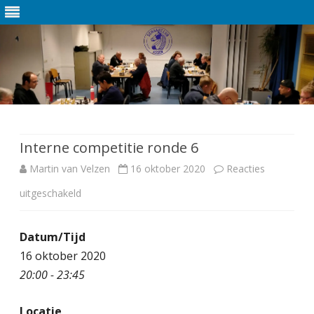
Ga
direct
naar
de
Interne competitie ronde 6
inhoud
Martin van Velzen
16 oktober 2020
Reacties
uitgeschakeld
v
o
Datum/Tijd
o
16 oktober 2020
r
20:00 - 23:45
I
Locatie