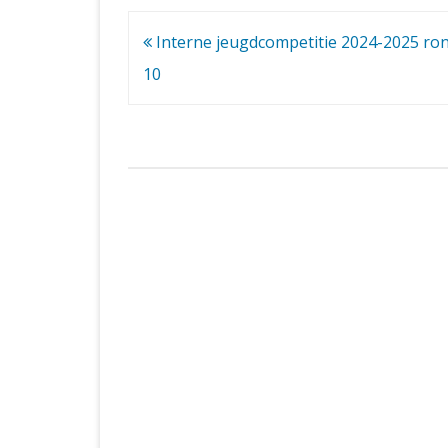
Bericht
Interne jeugdcompetitie 2024-2025 ron
navigatie
10