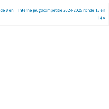
j
de 9 en
Interne jeugdcompetitie 2024-2025 ronde 13 en
e
14
u
g
d
c
o
m
p
e
t
i
t