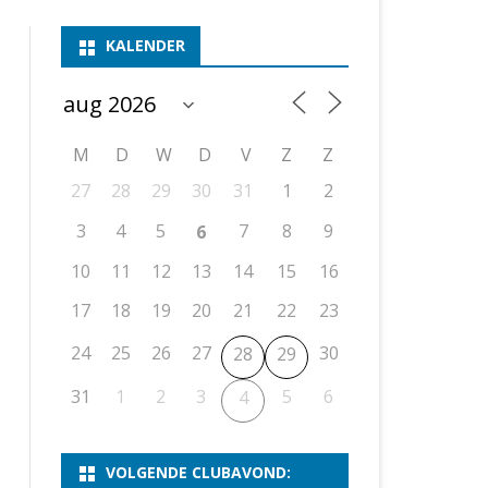
ASSEN 1
BSSK ASSEN
DEELNEMERSLIJST 2026
2026
B
KALENDER
ASSEN 2
ASSEN I
OPEN DRENTSE TOERNOOIEN
UITSLAGEN 2025
WEEKENDTOERNOOI
G
ASSEN 3
ASSEN II
KNSB-COMPETITIE
VERSLAG 2024
JEUGDTOERNOOI
E
NOSBO-BEKER
NOSBO-COMPETITIE
OPEN
P
M
D
W
D
V
Z
Z
UITSLAGEN 2024
RAPIDTOERNOOI
27
28
29
30
31
1
2
KNSB-JEUGDCOMPETITIE
T/M 1900
UITSLAGEN 2023
3
4
5
7
8
9
6
T/M 1700
10
11
12
13
14
15
16
17
18
19
20
21
22
23
ERS VAN SCHAAKCLUB
24
25
26
27
30
28
29
31
1
2
3
5
6
4
VOLGENDE CLUBAVOND: