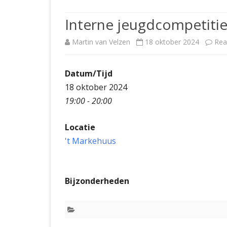
JUBILEUMBIJEENKOMST
KNSB-COMP
Interne jeugdcompetiti
JUBILEUMVIERKAMPEN
UITSLAGEN
NOSBO-CO
Martin van Velzen
18 oktober 2024
Rea
INTERNE C
Datum/Tijd
18 oktober 2024
19:00 - 20:00
Locatie
't Markehuus
Bijzonderheden