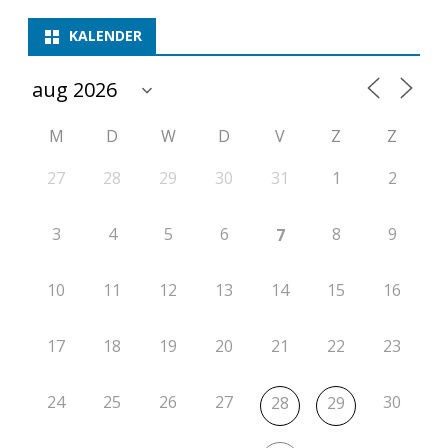
m
KALENDER
p
e
M
D
W
D
V
Z
Z
t
i
27
28
29
30
31
1
2
t
3
4
5
6
8
9
7
i
e
10
11
12
13
14
15
16
2
17
18
19
20
21
22
23
0
2
24
25
26
27
30
28
29
4