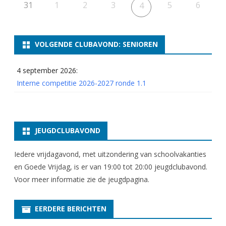
-
31
1
2
3
5
6
4
2
0
VOLGENDE CLUBAVOND: SENIOREN
2
4 september 2026:
5
Interne competitie 2026-2027 ronde 1.1
r
o
n
JEUGDCLUBAVOND
d
Iedere vrijdagavond, met uitzondering van schoolvakanties
e
en Goede Vrijdag, is er van 19:00 tot 20:00 jeugdclubavond.
Voor meer informatie zie
2
de jeugdpagina
.
5
EERDERE BERICHTEN
e