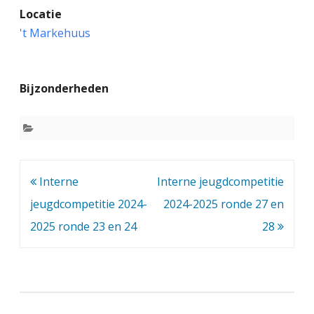
Locatie
n
't Markehuus
t
e
Bijzonderheden
r
n
e
j
Bericht
Interne
Interne jeugdcompetitie
e
navigatie
jeugdcompetitie 2024-
2024-2025 ronde 27 en
u
2025 ronde 23 en 24
28
g
d
c
o