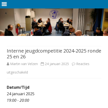
Ga
direct
naar
de
Interne jeugdcompetitie 2024-2025 ronde
inhoud
25 en 26
Martin van Velzen
24 januari 2025
Reacties
uitgeschakeld
v
o
Datum/Tijd
o
24 januari 2025
r
19:00 - 20:00
I