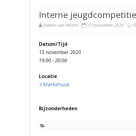
JUBILEUMBIJEENKOMST
KNSB-COMP
Interne jeugdcompetiti
JUBILEUMVIERKAMPEN
UITSLAGEN
NOSBO-CO
Martin van Velzen
13 november 2020
R
INTERNE C
Datum/Tijd
13 november 2020
19:00 - 20:00
Locatie
't Markehuus
Bijzonderheden