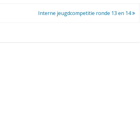
j
Interne jeugdcompetitie ronde 13 en 14
e
u
g
d
c
o
m
p
e
t
i
t