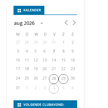
ASSEN 1
BSSK ASSEN
DEELNEMERSLIJST 2026
2026
B
KALENDER
ASSEN 2
ASSEN I
OPEN DRENTSE TOERNOOIEN
UITSLAGEN 2025
WEEKENDTOERNOOI
G
ASSEN 3
ASSEN II
KNSB-COMPETITIE
VERSLAG 2024
JEUGDTOERNOOI
E
NOSBO-BEKER
NOSBO-COMPETITIE
OPEN
P
M
D
W
D
V
Z
Z
UITSLAGEN 2024
RAPIDTOERNOOI
27
28
29
30
31
1
2
KNSB-JEUGDCOMPETITIE
T/M 1900
UITSLAGEN 2023
3
4
5
6
8
9
7
T/M 1700
10
11
12
13
14
15
16
17
18
19
20
21
22
23
ERS VAN SCHAAKCLUB
24
25
26
27
30
28
29
31
1
2
3
5
6
4
VOLGENDE CLUBAVOND: