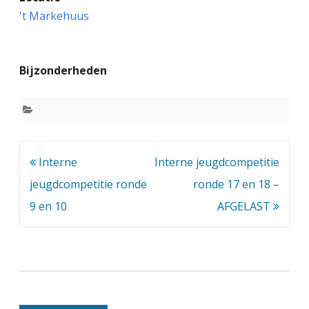
n
't Markehuus
t
e
Bijzonderheden
r
n
e
j
Bericht
Interne
Interne jeugdcompetitie
e
navigatie
jeugdcompetitie ronde
ronde 17 en 18 –
u
9 en 10
AFGELAST
g
d
c
o