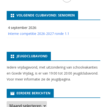
1
5
VOLGENDE CLUBAVOND: SENIOREN
e
4 september 2026:
n
Interne competitie 2026-2027 ronde 1.1
1
6
JEUGDCLUBAVOND
Iedere vrijdagavond, met uitzondering van schoolvakanties
en Goede Vrijdag, is er van 19:00 tot 20:00 jeugdclubavond.
Voor meer informatie zie
de jeugdpagina
.
EERDERE BERICHTEN
E