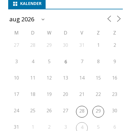
m
KALENDER
p
e
M
D
W
D
V
Z
Z
t
i
27
28
29
30
31
1
2
t
3
4
5
7
8
9
6
i
e
10
11
12
13
14
15
16
r
17
18
19
20
21
22
23
o
n
24
25
26
27
30
28
29
d
e
31
1
2
3
5
6
4