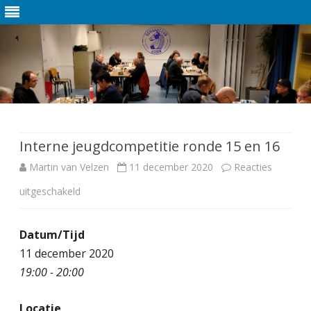
Ga
direct
naar
de
Interne jeugdcompetitie ronde 15 en 16
inhoud
Martin van Velzen
11 december 2020
Reacties
uitgeschakeld
v
o
Datum/Tijd
o
11 december 2020
r
19:00 - 20:00
I
Locatie