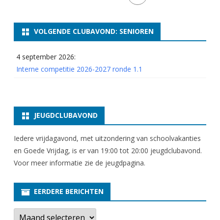
2
7
VOLGENDE CLUBAVOND: SENIOREN
e
4 september 2026:
n
Interne competitie 2026-2027 ronde 1.1
2
8
JEUGDCLUBAVOND
Iedere vrijdagavond, met uitzondering van schoolvakanties
en Goede Vrijdag, is er van 19:00 tot 20:00 jeugdclubavond.
Voor meer informatie zie
de jeugdpagina
.
EERDERE BERICHTEN
E