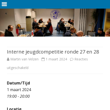
Ga
direct
naar
de
Interne jeugdcompetitie ronde 27 en 28
inhoud
Martin van Velzen
1 maart 2024
Reacties
uitgeschakeld
v
o
Datum/Tijd
o
1 maart 2024
r
19:00 - 20:00
I
Locatie