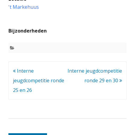
n
't Markehuus
t
e
Bijzonderheden
r
n
e
j
Bericht
Interne
Interne jeugdcompetitie
e
navigatie
jeugdcompetitie ronde
ronde 29 en 30
u
25 en 26
g
d
c
o