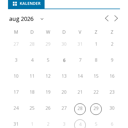
m
KALENDER
p
e
M
D
W
D
V
Z
Z
t
i
27
28
29
30
31
1
2
t
3
4
5
7
8
9
6
i
e
10
11
12
13
14
15
16
r
17
18
19
20
21
22
23
o
n
24
25
26
27
30
28
29
d
e
31
1
2
3
5
6
4