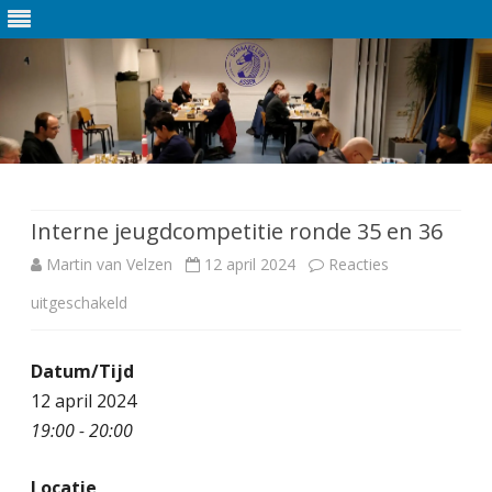
Ga
direct
naar
de
Interne jeugdcompetitie ronde 35 en 36
inhoud
Martin van Velzen
12 april 2024
Reacties
uitgeschakeld
v
o
Datum/Tijd
o
12 april 2024
r
19:00 - 20:00
I
Locatie