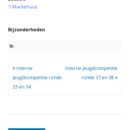
n
't Markehuus
t
e
Bijzonderheden
r
n
e
j
Bericht
Interne
Interne jeugdcompetitie
e
navigatie
jeugdcompetitie ronde
ronde 37 en 38
u
33 en 34
g
d
c
o