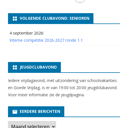
3
5
VOLGENDE CLUBAVOND: SENIOREN
e
4 september 2026:
n
Interne competitie 2026-2027 ronde 1.1
3
6
JEUGDCLUBAVOND
Iedere vrijdagavond, met uitzondering van schoolvakanties
en Goede Vrijdag, is er van 19:00 tot 20:00 jeugdclubavond.
Voor meer informatie zie
de jeugdpagina
.
EERDERE BERICHTEN
E