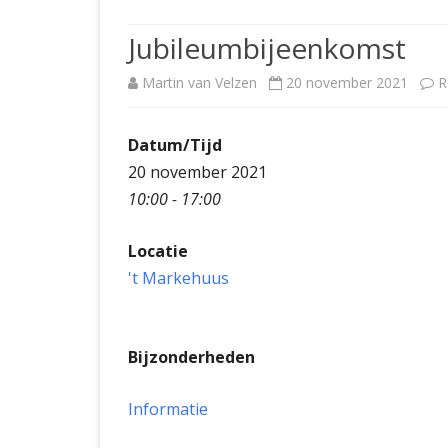
JUBILEUMBIJEENKOMST
KNSB-COMP
Jubileumbijeenkomst
JUBILEUMVIERKAMPEN
UITSLAGEN
NOSBO-CO
Martin van Velzen
20 november 2021
R
INTERNE C
Datum/Tijd
20 november 2021
10:00 - 17:00
Locatie
't Markehuus
Bijzonderheden
Informatie