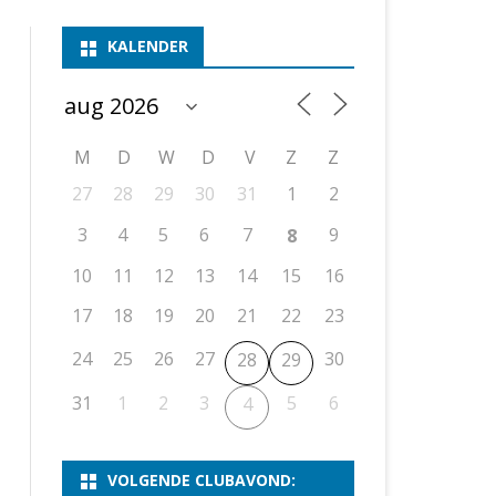
ASSEN 1
BSSK ASSEN
DEELNEMERSLIJST 2026
2026
B
KALENDER
ASSEN 2
ASSEN I
OPEN DRENTSE TOERNOOIEN
UITSLAGEN 2025
WEEKENDTOERNOOI
G
ASSEN 3
ASSEN II
KNSB-COMPETITIE
VERSLAG 2024
JEUGDTOERNOOI
E
NOSBO-BEKER
NOSBO-COMPETITIE
OPEN
P
M
D
W
D
V
Z
Z
UITSLAGEN 2024
RAPIDTOERNOOI
27
28
29
30
31
1
2
KNSB-JEUGDCOMPETITIE
T/M 1900
UITSLAGEN 2023
3
4
5
6
7
9
8
T/M 1700
10
11
12
13
14
15
16
17
18
19
20
21
22
23
ERS VAN SCHAAKCLUB
24
25
26
27
30
28
29
31
1
2
3
5
6
4
VOLGENDE CLUBAVOND: