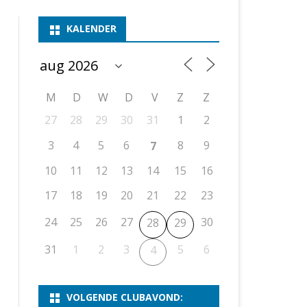
ASSEN 1
BSSK ASSEN
DEELNEMERSLIJST 2026
2026
B
KALENDER
ASSEN 2
ASSEN I
OPEN DRENTSE TOERNOOIEN
UITSLAGEN 2025
WEEKENDTOERNOOI
G
ASSEN 3
ASSEN II
KNSB-COMPETITIE
VERSLAG 2024
JEUGDTOERNOOI
E
NOSBO-BEKER
NOSBO-COMPETITIE
OPEN
P
M
D
W
D
V
Z
Z
UITSLAGEN 2024
RAPIDTOERNOOI
27
28
29
30
31
1
2
KNSB-JEUGDCOMPETITIE
T/M 1900
UITSLAGEN 2023
3
4
5
6
8
9
7
T/M 1700
10
11
12
13
14
15
16
17
18
19
20
21
22
23
ERS VAN SCHAAKCLUB
24
25
26
27
30
28
29
31
1
2
3
5
6
4
VOLGENDE CLUBAVOND: