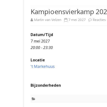
JUBILEUMBIJEENKOMST
KNSB-COMP
Kampioensvierkamp 202
JUBILEUMVIERKAMPEN
UITSLAGEN
NOSBO-CO
Martin van Velzen
7 mei 2027
Reacties
INTERNE C
Datum/Tijd
7 mei 2027
20:00 - 23:30
Locatie
't Markehuus
Bijzonderheden