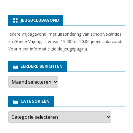
JEUGDCLUBAVOND
Iedere vrijdagavond, met uitzondering van schoolvakanties
en Goede Vrijdag, is er van 19:00 tot 20:00 jeugdclubavond.
Voor meer informatie zie
de jeugdpagina
.
EERDERE BERICHTEN
E
e
r
d
e
CATEGORIEËN
r
e
b
C
e
a
r
t
i
e
c
g