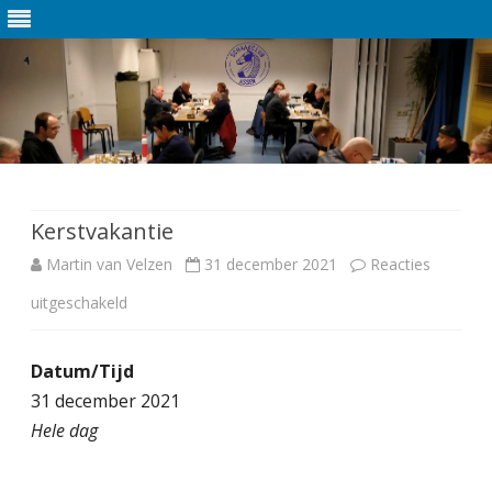
Ga
direct
naar
de
Kerstvakantie
inhoud
Martin van Velzen
31 december 2021
Reacties
uitgeschakeld
v
o
Datum/Tijd
o
31 december 2021
r
Hele dag
K