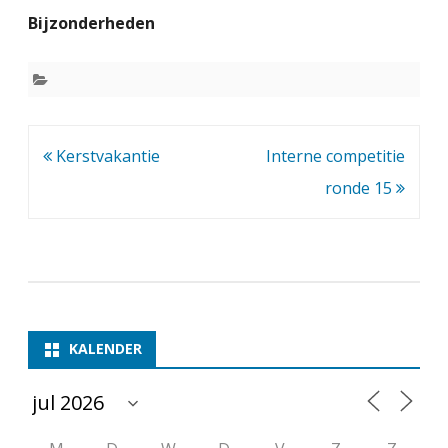
e
Bijzonderheden
r
s
t
v
Bericht
Kerstvakantie
Interne competitie
a
navigatie
ronde 15
k
a
n
t
KALENDER
i
e