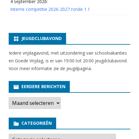
4 september 2026:
Interne competitie 2026-2027 ronde 1.1
JEUGDCLUBAVOND
Iedere vrijdagavond, met uitzondering van schoolvakanties
en Goede Vrijdag, is er van 19:00 tot 20:00 jeugdclubavond.
Voor meer informatie zie
de jeugdpagina
.
EERDERE BERICHTEN
E
e
r
d
e
CATEGORIEËN
r
e
b
C