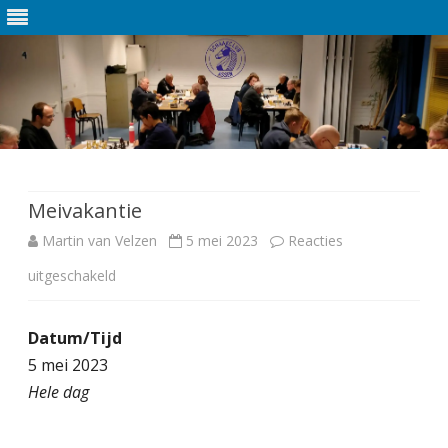
Ga
direct
naar
de
Meivakantie
inhoud
Martin van Velzen
5 mei 2023
Reacties
uitgeschakeld
v
o
Datum/Tijd
o
5 mei 2023
r
Hele dag
M