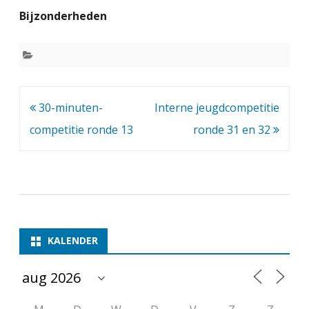
e
Bijzonderheden
i
v
a
k
Bericht
30-minuten-
Interne jeugdcompetitie
a
navigatie
competitie ronde 13
ronde 31 en 32
n
t
i
e
KALENDER