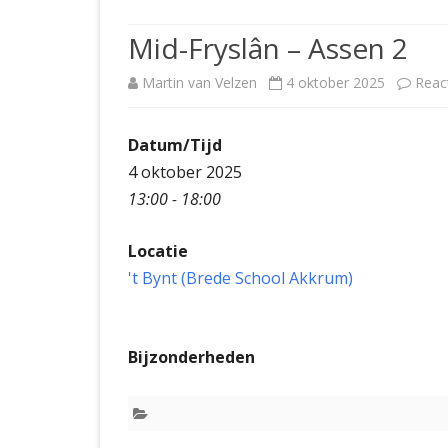
JUBILEUMBIJEENKOMST
KNSB-COMP
Mid-Fryslân – Assen 2
JUBILEUMVIERKAMPEN
UITSLAGEN
NOSBO-CO
Martin van Velzen
4 oktober 2025
Reac
INTERNE C
Datum/Tijd
4 oktober 2025
13:00 - 18:00
Locatie
't Bynt (Brede School Akkrum)
Bijzonderheden