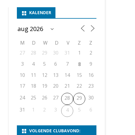
ASSEN 1
BSSK ASSEN
DEELNEMERSLIJST 2026
2026
B
KALENDER
ASSEN 2
ASSEN I
OPEN DRENTSE TOERNOOIEN
UITSLAGEN 2025
WEEKENDTOERNOOI
G
ASSEN 3
ASSEN II
KNSB-COMPETITIE
VERSLAG 2024
JEUGDTOERNOOI
E
NOSBO-BEKER
NOSBO-COMPETITIE
OPEN
P
M
D
W
D
V
Z
Z
UITSLAGEN 2024
RAPIDTOERNOOI
27
28
29
30
31
1
2
KNSB-JEUGDCOMPETITIE
T/M 1900
UITSLAGEN 2023
3
4
5
6
7
9
8
T/M 1700
10
11
12
13
14
15
16
17
18
19
20
21
22
23
ERS VAN SCHAAKCLUB
24
25
26
27
30
28
29
31
1
2
3
5
6
4
VOLGENDE CLUBAVOND: