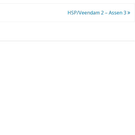
s
HSP/Veendam 2 – Assen 3
l
â
n
–
A
s
s
e
n
2