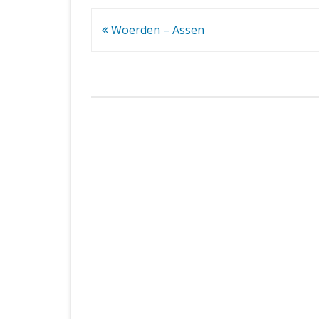
Bericht
Woerden – Assen
navigatie