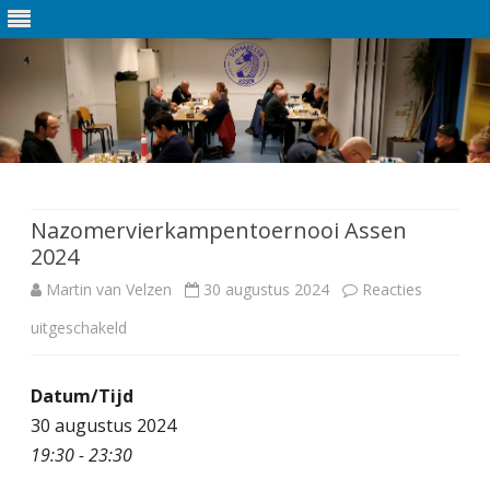
Ga
direct
naar
de
Nazomervierkampentoernooi Assen
inhoud
2024
Martin van Velzen
30 augustus 2024
Reacties
uitgeschakeld
v
o
Datum/Tijd
o
30 augustus 2024
r
19:30 - 23:30
N