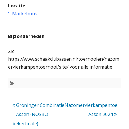
Locatie
a
't Markehuus
z
o
Bijzonderheden
m
e
Zie
r
https://www.schaakclubassen.nl/toernooien/nazom
ervierkampentoernooi/site/ voor alle informatie
v
i
e
r
Bericht
Groninger Combinatie
Nazomervierkampentoernoo
k
navigatie
– Assen (NOSBO-
Assen 2024
a
bekerfinale)
m