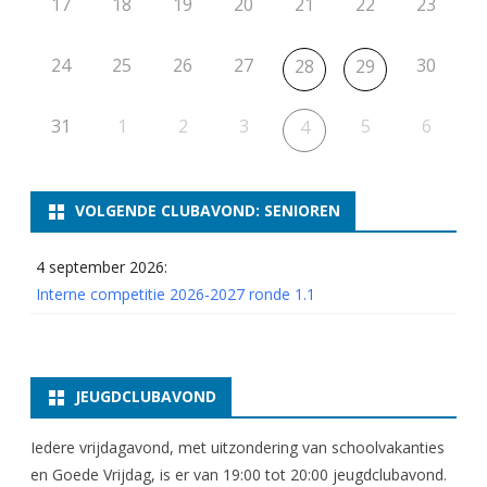
17
18
19
20
21
22
23
s
s
24
25
26
27
30
28
29
e
n
31
1
2
3
5
6
4
2
0
VOLGENDE CLUBAVOND: SENIOREN
2
4 september 2026:
4
Interne competitie 2026-2027 ronde 1.1
JEUGDCLUBAVOND
Iedere vrijdagavond, met uitzondering van schoolvakanties
en Goede Vrijdag, is er van 19:00 tot 20:00 jeugdclubavond.