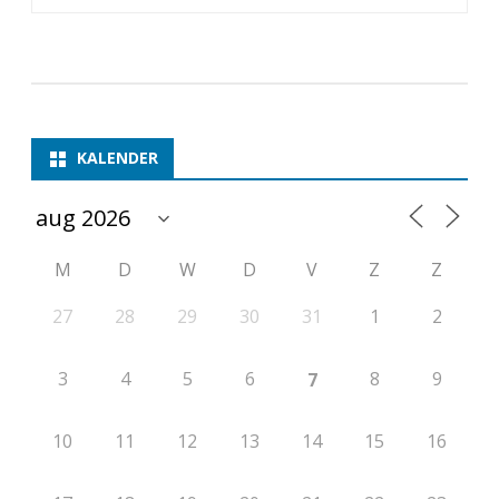
p
e
n
t
KALENDER
o
e
M
D
W
D
V
Z
Z
r
n
27
28
29
30
31
1
2
o
3
4
5
6
8
9
7
o
i
10
11
12
13
14
15
16
A