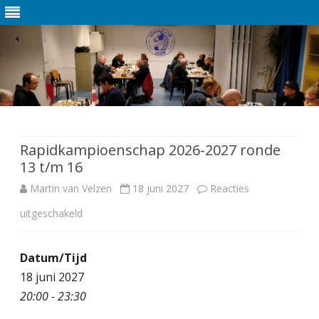
Ga
direct
naar
de
Rapidkampioenschap 2026-2027 ronde
inhoud
13 t/m 16
Martin van Velzen
18 juni 2027
Reacties
uitgeschakeld
v
o
Datum/Tijd
o
18 juni 2027
r
20:00 - 23:30
R