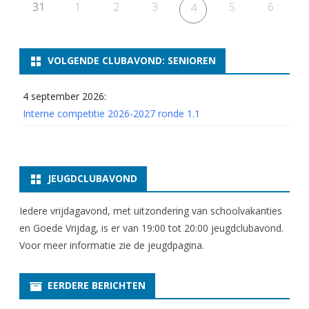
7
31
1
2
3
5
6
4
r
o
VOLGENDE CLUBAVOND: SENIOREN
n
4 september 2026:
d
Interne competitie 2026-2027 ronde 1.1
e
1
3
JEUGDCLUBAVOND
t
Iedere vrijdagavond, met uitzondering van schoolvakanties
/
en Goede Vrijdag, is er van 19:00 tot 20:00 jeugdclubavond.
Voor meer informatie zie
m
de jeugdpagina
.
1
EERDERE BERICHTEN
6