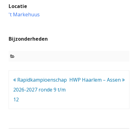
Locatie
a
't Markehuus
p
i
Bijzonderheden
d
k
a
m
Bericht
Rapidkampioenschap
HWP Haarlem – Assen
p
navigatie
2026-2027 ronde 9 t/m
i
12
o
e
n
s