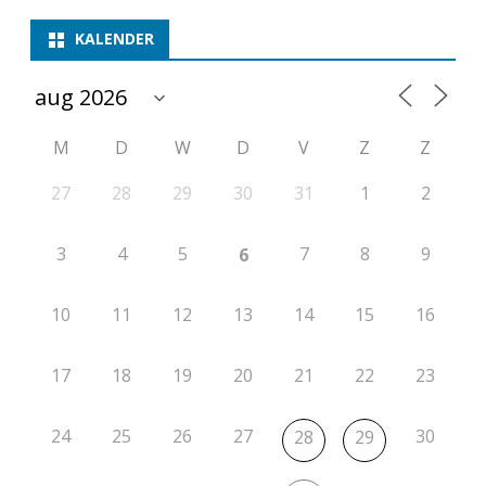
c
KALENDER
h
a
M
D
W
D
V
Z
Z
p
2
27
28
29
30
31
1
2
0
3
4
5
7
8
9
6
2
6
10
11
12
13
14
15
16
-
17
18
19
20
21
22
23
2
0
24
25
26
27
30
28
29
2