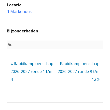
Locatie
a
't Markehuus
p
i
Bijzonderheden
d
k
a
m
Bericht
Rapidkampioenschap
Rapidkampioenschap
p
navigatie
2026-2027 ronde 1 t/m
2026-2027 ronde 9 t/m
i
4
12
o
e
n
s