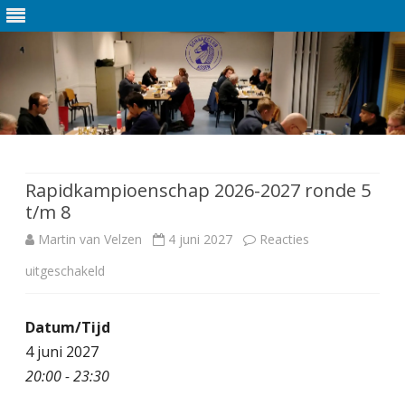
Ga
direct
naar
de
Rapidkampioenschap 2026-2027 ronde 5
inhoud
t/m 8
Martin van Velzen
4 juni 2027
Reacties
uitgeschakeld
v
o
Datum/Tijd
o
4 juni 2027
r
20:00 - 23:30
R