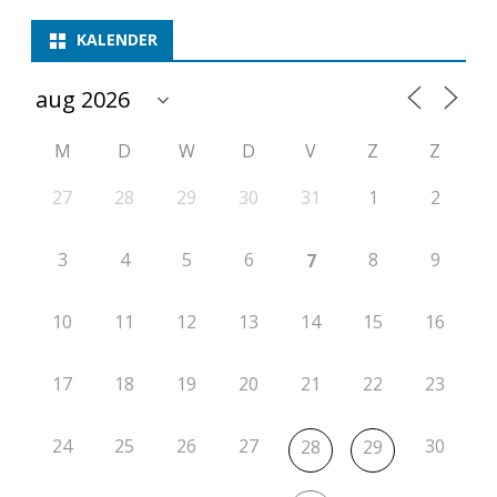
c
KALENDER
h
a
M
D
W
D
V
Z
Z
p
2
27
28
29
30
31
1
2
0
3
4
5
6
8
9
7
2
6
10
11
12
13
14
15
16
-
17
18
19
20
21
22
23
2
0
24
25
26
27
30
28
29
2