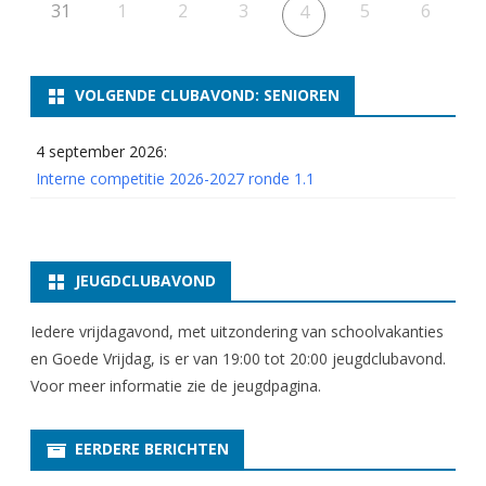
7
31
1
2
3
5
6
4
r
o
VOLGENDE CLUBAVOND: SENIOREN
n
4 september 2026:
d
Interne competitie 2026-2027 ronde 1.1
e
5
t
JEUGDCLUBAVOND
/
Iedere vrijdagavond, met uitzondering van schoolvakanties
m
en Goede Vrijdag, is er van 19:00 tot 20:00 jeugdclubavond.
Voor meer informatie zie
8
de jeugdpagina
.
EERDERE BERICHTEN