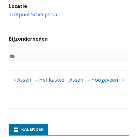
Locatie
o
Trefpunt Scheepstra
d
e
Bijzonderheden
n
I
–
A
Bericht
Assen I – Het Kasteel
Assen I – Hoogeveen I
s
navigatie
s
e
n
I
KALENDER
(