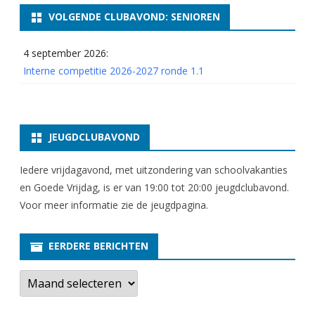
n
VOLGENDE CLUBAVOND: SENIOREN
1
4 september 2026:
3
Interne competitie 2026-2027 ronde 1.1
f
e
b
JEUGDCLUBAVOND
r
Iedere vrijdagavond, met uitzondering van schoolvakanties
u
en Goede Vrijdag, is er van 19:00 tot 20:00 jeugdclubavond.
a
Voor meer informatie zie
de jeugdpagina
.
r
EERDERE BERICHTEN
i
E
)
e
r
d