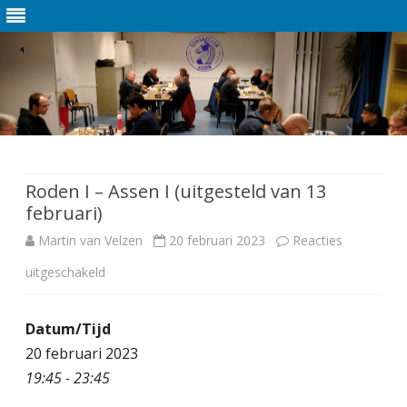
Ga
direct
naar
de
Roden I – Assen I (uitgesteld van 13
inhoud
februari)
Martin van Velzen
20 februari 2023
Reacties
uitgeschakeld
v
o
Datum/Tijd
o
20 februari 2023
r
19:45 - 23:45
R