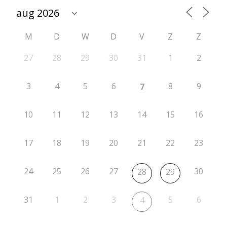
u
i
M
D
W
D
V
Z
Z
t
27
28
29
30
31
1
2
g
3
4
5
6
8
9
7
e
s
10
11
12
13
14
15
16
t
e
17
18
19
20
21
22
23
l
24
25
26
27
30
28
29
d
v
31
1
2
3
5
6
4
a