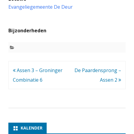
G
Evangeliegemeente De Deur
M
a
Bijzonderheden
x
E
u
w
Bericht
Assen 3 – Groninger
De Paardensprong –
e
navigatie
Combinatie 6
Assen 2
2
–
A
s
s
KALENDER