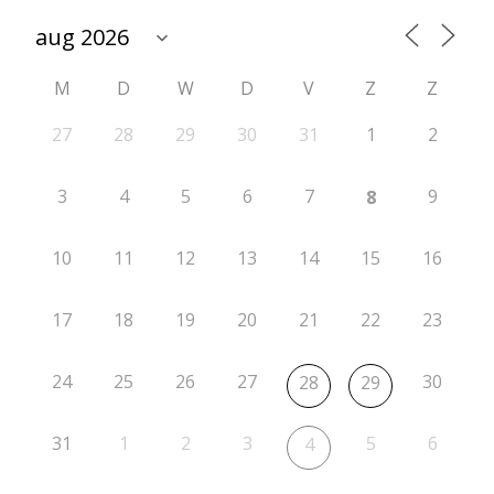
e
n
M
D
W
D
V
Z
Z
27
28
29
30
31
1
2
3
4
5
6
7
9
8
10
11
12
13
14
15
16
17
18
19
20
21
22
23
24
25
26
27
30
28
29
31
1
2
3
5
6
4