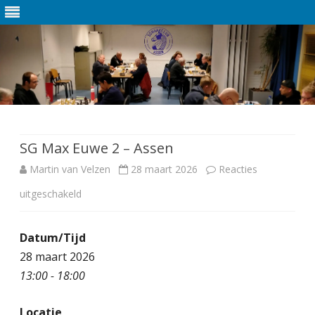
Ga
direct
naar
de
SG Max Euwe 2 – Assen
inhoud
Martin van Velzen
28 maart 2026
Reacties
uitgeschakeld
v
o
Datum/Tijd
o
28 maart 2026
r
13:00 - 18:00
S
Locatie