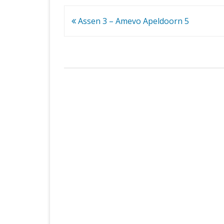
Bericht
Assen 3 – Amevo Apeldoorn 5
navigatie