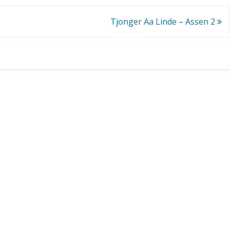
w
Tjonger Aa Linde – Assen 2
e
2
–
A
s
s
e
n