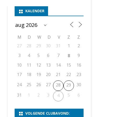
ASSEN 1
BSSK ASSEN
DEELNEMERSLIJST 2026
2026
B
KALENDER
ASSEN 2
ASSEN I
OPEN DRENTSE TOERNOOIEN
UITSLAGEN 2025
WEEKENDTOERNOOI
G
ASSEN 3
ASSEN II
KNSB-COMPETITIE
VERSLAG 2024
JEUGDTOERNOOI
E
NOSBO-BEKER
NOSBO-COMPETITIE
OPEN
P
M
D
W
D
V
Z
Z
UITSLAGEN 2024
RAPIDTOERNOOI
27
28
29
30
31
1
2
KNSB-JEUGDCOMPETITIE
T/M 1900
UITSLAGEN 2023
3
4
5
6
7
9
8
T/M 1700
10
11
12
13
14
15
16
17
18
19
20
21
22
23
ERS VAN SCHAAKCLUB
24
25
26
27
30
28
29
31
1
2
3
5
6
4
VOLGENDE CLUBAVOND: