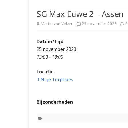
JUBILEUMBIJEENKOMST
KNSB-COMP
SG Max Euwe 2 – Assen
JUBILEUMVIERKAMPEN
UITSLAGEN
NOSBO-CO
Martin van Velzen
25 november 2023
R
INTERNE C
Datum/Tijd
25 november 2023
13:00 - 18:00
Locatie
't Ni-je Terphoes
Bijzonderheden