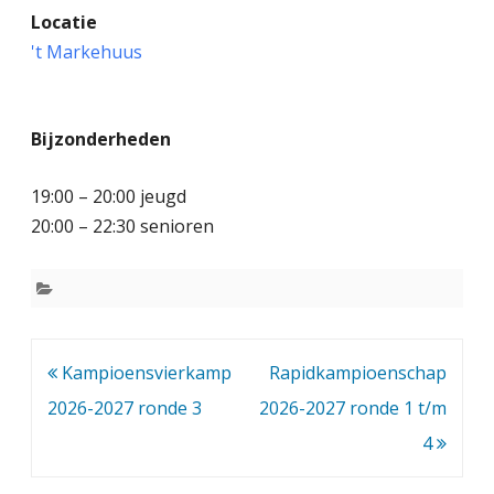
Locatie
n
't Markehuus
e
l
Bijzonderheden
s
c
19:00 – 20:00 jeugd
h
20:00 – 22:30 senioren
a
a
k
Bericht
Kampioensvierkamp
Rapidkampioenschap
k
navigatie
2026-2027 ronde 3
2026-2027 ronde 1 t/m
a
4
m
p