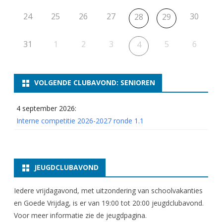
2
24
25
26
27
30
28
29
0
2
31
1
2
3
5
6
4
6
-
VOLGENDE CLUBAVOND: SENIOREN
2
0
4 september 2026:
Interne competitie 2026-2027 ronde 1.1
2
7
JEUGDCLUBAVOND
Iedere vrijdagavond, met uitzondering van schoolvakanties
en Goede Vrijdag, is er van 19:00 tot 20:00 jeugdclubavond.
Voor meer informatie zie
de jeugdpagina
.