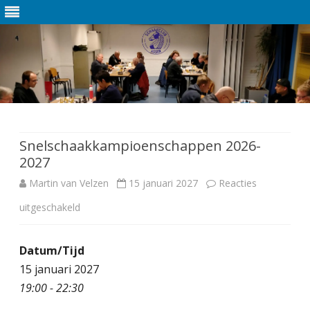
Ga
direct
naar
de
Snelschaakkampioenschappen 2026-
inhoud
2027
Martin van Velzen
15 januari 2027
Reacties
uitgeschakeld
v
o
Datum/Tijd
o
15 januari 2027
r
19:00 - 22:30
S