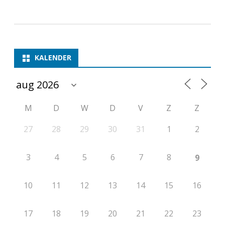
i
o
e
KALENDER
n
s
c
M
D
W
D
V
Z
Z
h
27
28
29
30
31
1
2
a
3
4
5
6
7
8
9
p
p
10
11
12
13
14
15
16
e
n
17
18
19
20
21
22
23