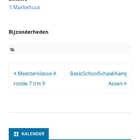
r
't Markehuus
a
i
Bijzonderheden
n
i
n
g
Bericht
Meesterklasse A
BasisSchoolSchaakKampioen
d
navigatie
ronde 7 t/m 9
Assen
o
o
r
I
v
KALENDER