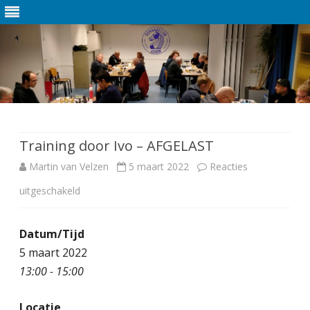
Ga
direct
naar
de
Training door Ivo – AFGELAST
inhoud
Martin van Velzen
5 maart 2022
Reacties
uitgeschakeld
v
o
Datum/Tijd
o
5 maart 2022
r
13:00 - 15:00
T
Locatie