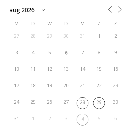
o
–
M
D
W
D
V
Z
Z
A
F
27
28
29
30
31
1
2
G
3
4
5
7
8
9
6
E
L
10
11
12
13
14
15
16
A
17
18
19
20
21
22
23
S
T
24
25
26
27
30
28
29
31
1
2
3
5
6
4