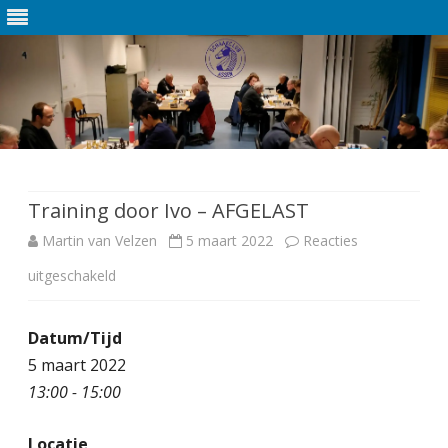
Ga
direct
naar
de
Training door Ivo – AFGELAST
inhoud
Martin van Velzen
5 maart 2022
Reacties
uitgeschakeld
v
o
Datum/Tijd
o
5 maart 2022
r
13:00 - 15:00
T
Locatie