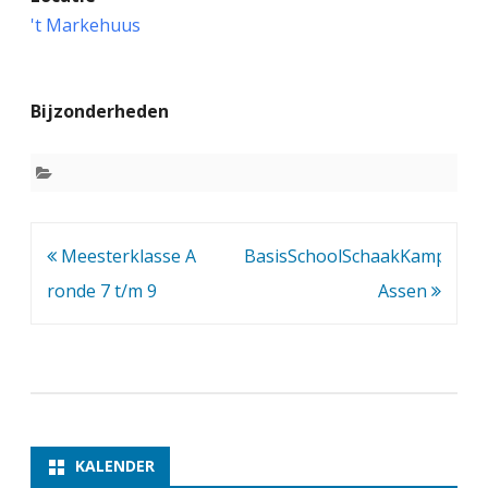
r
't Markehuus
a
i
Bijzonderheden
n
i
n
g
Bericht
Meesterklasse A
BasisSchoolSchaakKampioen
d
navigatie
ronde 7 t/m 9
Assen
o
o
r
I
v
KALENDER