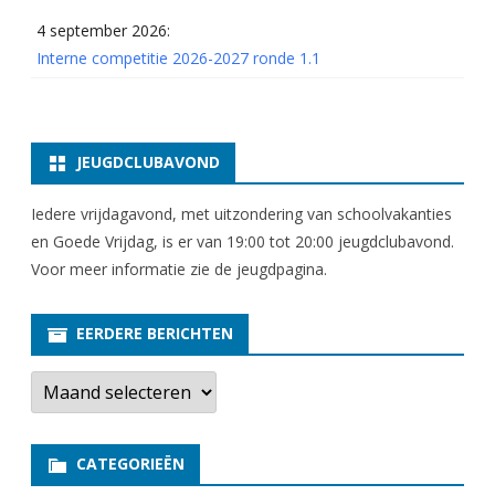
4 september 2026:
Interne competitie 2026-2027 ronde 1.1
JEUGDCLUBAVOND
Iedere vrijdagavond, met uitzondering van schoolvakanties
en Goede Vrijdag, is er van 19:00 tot 20:00 jeugdclubavond.
Voor meer informatie zie
de jeugdpagina
.
EERDERE BERICHTEN
E
e
r
d
e
CATEGORIEËN
r
e