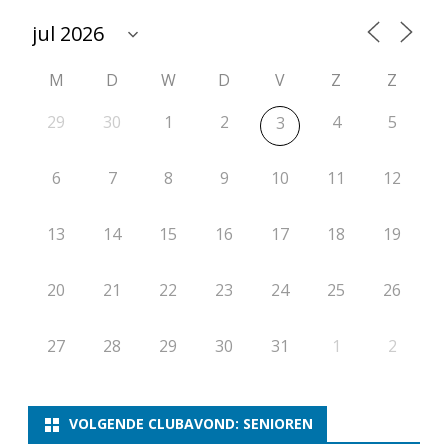
o
–
M
D
W
D
V
Z
Z
A
F
29
30
1
2
4
5
3
G
6
7
8
9
10
11
12
E
L
13
14
15
16
17
18
19
A
20
21
22
23
24
25
26
S
T
27
28
29
30
31
1
2
VOLGENDE CLUBAVOND: SENIOREN