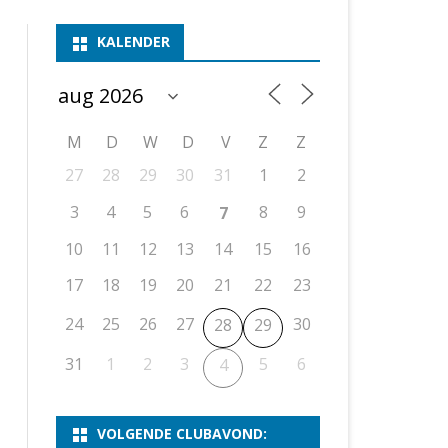
ASSEN 1
BSSK ASSEN
DEELNEMERSLIJST 2026
2026
B
KALENDER
ASSEN 2
ASSEN I
OPEN DRENTSE TOERNOOIEN
UITSLAGEN 2025
WEEKENDTOERNOOI
G
ASSEN 3
ASSEN II
KNSB-COMPETITIE
VERSLAG 2024
JEUGDTOERNOOI
E
NOSBO-BEKER
NOSBO-COMPETITIE
OPEN
P
M
D
W
D
V
Z
Z
UITSLAGEN 2024
RAPIDTOERNOOI
27
28
29
30
31
1
2
KNSB-JEUGDCOMPETITIE
T/M 1900
UITSLAGEN 2023
3
4
5
6
8
9
7
T/M 1700
10
11
12
13
14
15
16
17
18
19
20
21
22
23
ERS VAN SCHAAKCLUB
24
25
26
27
30
28
29
31
1
2
3
5
6
4
VOLGENDE CLUBAVOND: