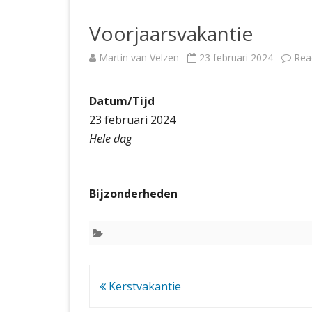
JUBILEUMBIJEENKOMST
KNSB-COMP
Voorjaarsvakantie
JUBILEUMVIERKAMPEN
UITSLAGEN
NOSBO-CO
Martin van Velzen
23 februari 2024
Rea
INTERNE C
Datum/Tijd
23 februari 2024
Hele dag
Bijzonderheden
Bericht
Kerstvakantie
navigatie