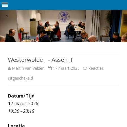
Ga
direct
naar
de
Westerwolde I – Assen II
inhoud
Martin van Velzen
17 maart 2026
Reacties
uitgeschakeld
v
o
Datum/Tijd
o
17 maart 2026
r
19:30 - 23:15
W
Locatie