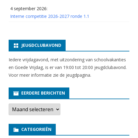
4 september 2026:
Interne competitie 2026-2027 ronde 1.1
JEUGDCLUBAVOND
Iedere vrijdagavond, met uitzondering van schoolvakanties
en Goede Vrijdag, is er van 19:00 tot 20:00 jeugdclubavond.
Voor meer informatie zie
de jeugdpagina
.
EERDERE BERICHTEN
E
e
r
d
e
CATEGORIEËN
r
e