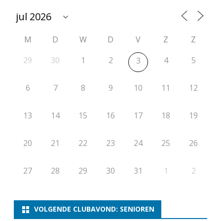
s
s
M
D
W
D
V
Z
Z
e
n
29
30
1
2
4
5
3
I
6
7
8
9
10
11
12
I
13
14
15
16
17
18
19
20
21
22
23
24
25
26
27
28
29
30
31
1
2
VOLGENDE CLUBAVOND: SENIOREN