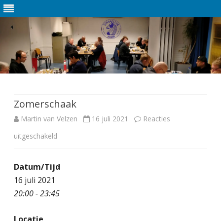
Ga
direct
naar
de
Zomerschaak
inhoud
Martin van Velzen
16 juli 2021
Reacties
uitgeschakeld
v
o
Datum/Tijd
o
16 juli 2021
r
20:00 - 23:45
Z
Locatie