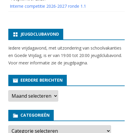
Interne competitie 2026-2027 ronde 1.1
JEUGDCLUBAVOND
Iedere vrijdagavond, met uitzondering van schoolvakanties
en Goede Vrijdag, is er van 19:00 tot 20:00 jeugdclubavond.
Voor meer informatie zie
de jeugdpagina
.
EERDERE BERICHTEN
E
e
r
d
e
CATEGORIEËN
r
e
b
C
e
a