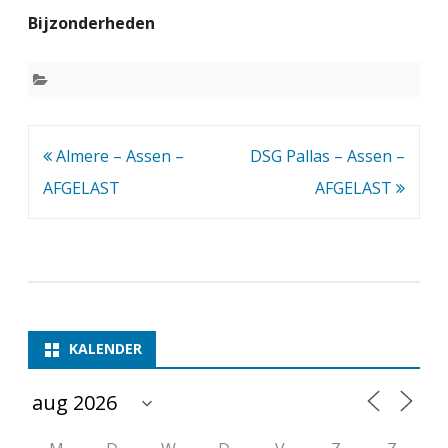
S
Bijzonderheden
G
–
A
s
Bericht
Almere – Assen –
DSG Pallas – Assen –
s
navigatie
AFGELAST
AFGELAST
e
n
2
–
KALENDER
A
F
G