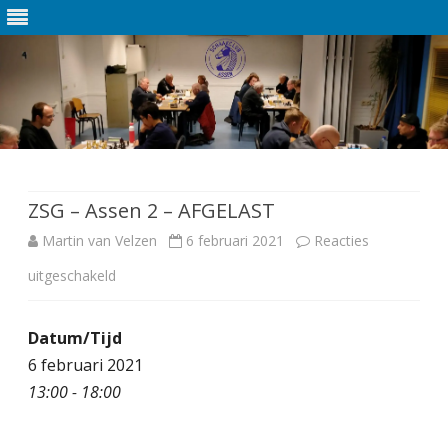
Ga
direct
naar
de
ZSG – Assen 2 – AFGELAST
inhoud
Martin van Velzen
6 februari 2021
Reacties
uitgeschakeld
v
o
Datum/Tijd
o
6 februari 2021
r
13:00 - 18:00
Z