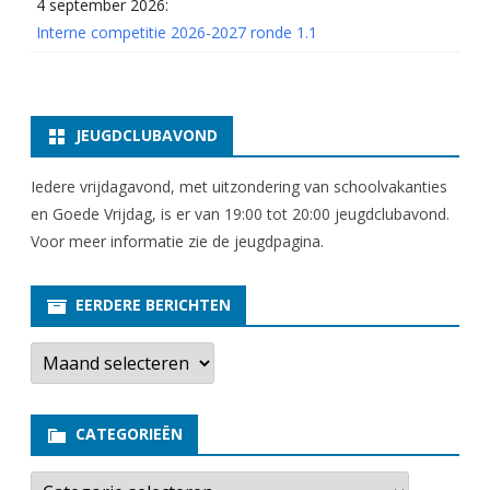
4 september 2026:
Interne competitie 2026-2027 ronde 1.1
JEUGDCLUBAVOND
Iedere vrijdagavond, met uitzondering van schoolvakanties
en Goede Vrijdag, is er van 19:00 tot 20:00 jeugdclubavond.
Voor meer informatie zie
de jeugdpagina
.
EERDERE BERICHTEN
E
e
r
d
e
CATEGORIEËN
r
e
b
C