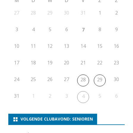
M
D
W
D
V
Z
Z
E
27
28
29
30
31
1
2
L
A
3
4
5
6
8
9
7
S
T
10
11
12
13
14
15
16
17
18
19
20
21
22
23
24
25
26
27
30
28
29
31
1
2
3
5
6
4
VOLGENDE CLUBAVOND: SENIOREN