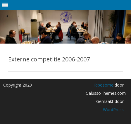
Ga
direct
naar
Externe competitie 2006-2007
de
inhoud
Copyright 2020
Ribosome
door
GalussoThemes.com
Gemaakt door
WordPress