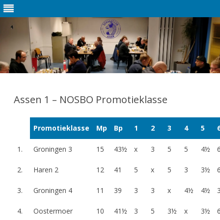
Ga
direct
naar
Assen 1 – NOSBO Promotieklasse
de
inhoud
Promotieklasse
Mp
Bp
1
2
3
4
5
1.
Groningen 3
15
43½
x
3
5
5
4½
2.
Haren 2
12
41
5
x
5
3
3½
3.
Groningen 4
11
39
3
3
x
4½
4½
4.
Oostermoer
10
41½
3
5
3½
x
3½