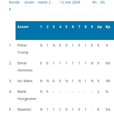
Ronde
Assen - Haren 2
13 mei 2009
4½ - 3½
9
Assen
1
2
3
4
5
6
7
8
9
Ap
Bp
1.
Pieter
½
1
½
0
0
1
0
1
0
9
4
Tromp
2.
Elmar
0
0
1
1
1
1
1
1
½
9
6½
Hommes
3.
Ivo Maris
½
½
0
0
½
1
½
1
½
9
4½
4.
Rienk
½
0
-
-
-
-
-
-
-
2
½
Hoogeveen
5.
Maarten
½
1
1
1
0
1
0
1
-
8
5½