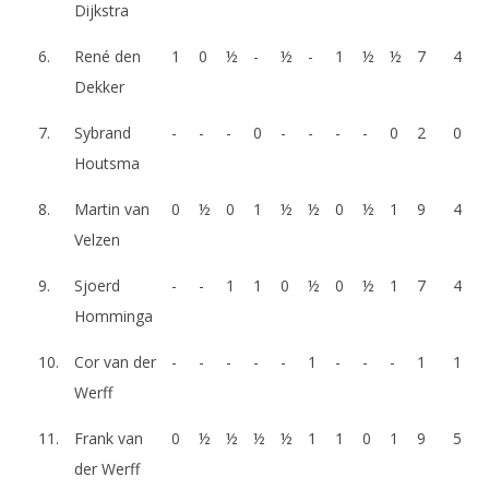
Dijkstra
6.
René den
1
0
½
-
½
-
1
½
½
7
4
Dekker
7.
Sybrand
-
-
-
0
-
-
-
-
0
2
0
Houtsma
8.
Martin van
0
½
0
1
½
½
0
½
1
9
4
Velzen
9.
Sjoerd
-
-
1
1
0
½
0
½
1
7
4
Homminga
10.
Cor van der
-
-
-
-
-
1
-
-
-
1
1
Werff
11.
Frank van
0
½
½
½
½
1
1
0
1
9
5
der Werff