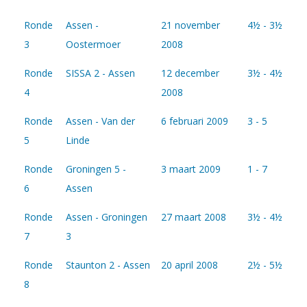
Ronde
Assen -
21 november
4½ - 3½
3
Oostermoer
2008
Ronde
SISSA 2 - Assen
12 december
3½ - 4½
4
2008
Ronde
Assen - Van der
6 februari 2009
3 - 5
5
Linde
Ronde
Groningen 5 -
3 maart 2009
1 - 7
6
Assen
Ronde
Assen - Groningen
27 maart 2008
3½ - 4½
7
3
Ronde
Staunton 2 - Assen
20 april 2008
2½ - 5½
8