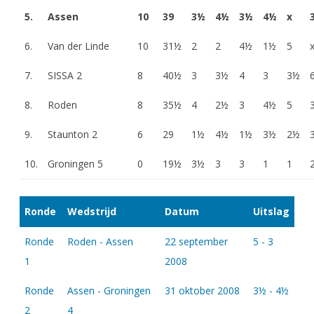
5.
Assen
10
39
3½
4½
3½
4½
x
6.
Van der Linde
10
31½
2
2
4½
1½
5
7.
SISSA 2
8
40½
3
3½
4
3
3½
8.
Roden
8
35½
4
2½
3
4½
5
9.
Staunton 2
6
29
1½
4½
1½
3½
2½
10.
Groningen 5
0
19½
3½
3
3
1
1
Ronde
Wedstrijd
Datum
Uitslag
Ronde
Roden - Assen
22 september
5 - 3
1
2008
Ronde
Assen - Groningen
31 oktober 2008
3½ - 4½
2
4