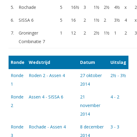
5.
Rochade
5
16½
3
1½
2½
4½
x
2
6.
SISSA 6
5
16
2
1½
2
3½
4
x
7.
Groninger
1
12
2
2½
1½
1
2
3
Combinatie 7
Ronde
Wedstrijd
Datum
Uitslag
Ronde
Roden 2 - Assen 4
27 oktober
2½ - 3½
1
2014
Ronde
Assen 4 - SISSA 6
21
4 - 2
2
november
2014
Ronde
Rochade - Assen 4
8 december
3 - 3
3
2014