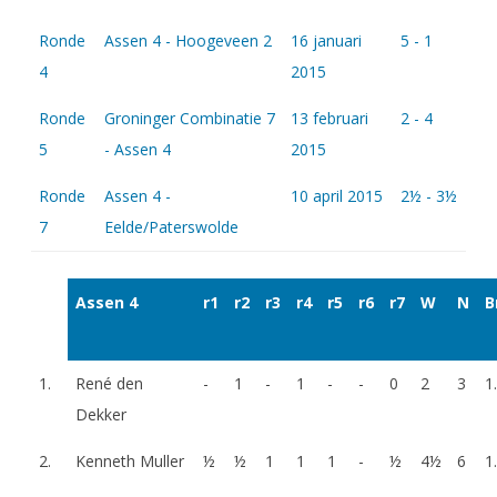
Ronde
Assen 4 - Hoogeveen 2
16 januari
5 - 1
4
2015
Ronde
Groninger Combinatie 7
13 februari
2 - 4
5
- Assen 4
2015
Ronde
Assen 4 -
10 april 2015
2½ - 3½
7
Eelde/Paterswolde
Assen 4
r1
r2
r3
r4
r5
r6
r7
W
N
B
1.
René den
-
1
-
1
-
-
0
2
3
1
Dekker
2.
Kenneth Muller
½
½
1
1
1
-
½
4½
6
1