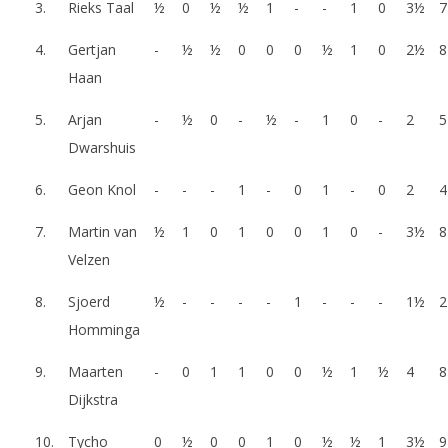
3.
Rieks Taal
½
0
½
½
1
-
-
1
0
3½
7
4.
Gertjan
-
½
½
0
0
0
½
1
0
2½
8
Haan
5.
Arjan
-
½
0
-
½
-
1
0
-
2
5
Dwarshuis
6.
Geon Knol
-
-
-
1
-
0
1
-
0
2
4
7.
Martin van
½
1
0
1
0
0
1
0
-
3½
8
Velzen
8.
Sjoerd
½
-
-
-
-
1
-
-
-
1½
2
Homminga
9.
Maarten
-
0
1
1
0
0
½
1
½
4
8
Dijkstra
10.
Tycho
0
½
0
0
1
0
½
½
1
3½
9