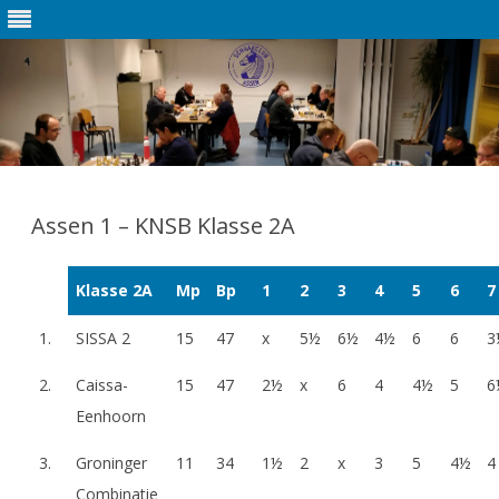
Ga
direct
naar
Assen 1 – KNSB Klasse 2A
de
inhoud
Klasse 2A
Mp
Bp
1
2
3
4
5
6
7
1.
SISSA 2
15
47
x
5½
6½
4½
6
6
3
2.
Caissa-
15
47
2½
x
6
4
4½
5
6
Eenhoorn
3.
Groninger
11
34
1½
2
x
3
5
4½
4
Combinatie