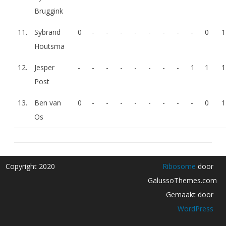
Bruggink
11.
Sybrand
0
-
-
-
-
-
-
-
-
0
1
Houtsma
12.
Jesper
-
-
-
-
-
-
-
-
1
1
1
Post
13.
Ben van
0
-
-
-
-
-
-
-
-
0
1
Os
Copyright 2020
Ribosome
door
GalussoThemes.com
Gemaakt door
WordPress