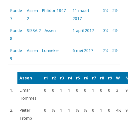
Ronde
Assen - Philidor 1847
11 maart
5½ - 2½
7
2
2017
Ronde
SISSA 2 - Assen
1 april 2017
3½ - 4½
8
Ronde
Assen - Lonneker
6 mei 2017
2½ - 5½
9
Assen
r1
r2
r3
r4
r5
r6
r7
r8
r9
W
1.
Elmar
0
0
1
1
0
0
1
0
0
3
9
Hommes
2.
Pieter
0
½
1
1
½
½
0
1
0
4½
9
Tromp