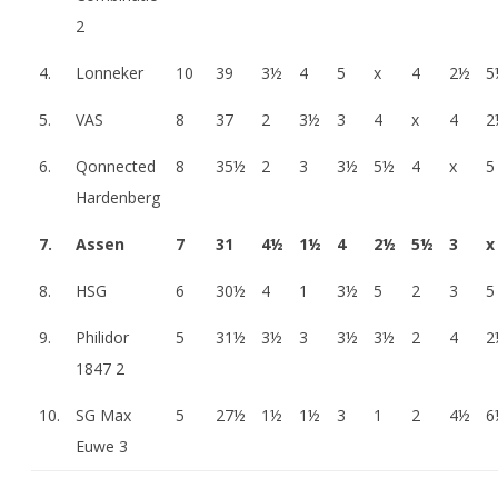
2
4.
Lonneker
10
39
3½
4
5
x
4
2½
5
5.
VAS
8
37
2
3½
3
4
x
4
2
6.
Qonnected
8
35½
2
3
3½
5½
4
x
5
Hardenberg
7.
Assen
7
31
4½
1½
4
2½
5½
3
x
8.
HSG
6
30½
4
1
3½
5
2
3
5
9.
Philidor
5
31½
3½
3
3½
3½
2
4
2
1847 2
10.
SG Max
5
27½
1½
1½
3
1
2
4½
6
Euwe 3