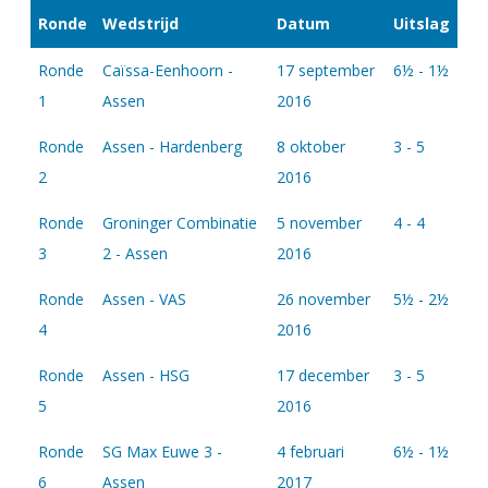
Ronde
Wedstrijd
Datum
Uitslag
Ronde
Caïssa-Eenhoorn -
17 september
6½ - 1½
1
Assen
2016
Ronde
Assen - Hardenberg
8 oktober
3 - 5
2
2016
Ronde
Groninger Combinatie
5 november
4 - 4
3
2 - Assen
2016
Ronde
Assen - VAS
26 november
5½ - 2½
4
2016
Ronde
Assen - HSG
17 december
3 - 5
5
2016
Ronde
SG Max Euwe 3 -
4 februari
6½ - 1½
6
Assen
2017