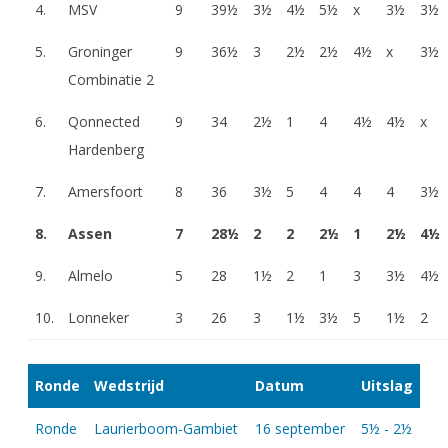
4.
MSV
9
39½
3½
4½
5½
x
3½
3½
5.
Groninger
9
36½
3
2½
2½
4½
x
3½
Combinatie 2
6.
Qonnected
9
34
2½
1
4
4½
4½
x
Hardenberg
7.
Amersfoort
8
36
3½
5
4
4
4
3½
8.
Assen
7
28½
2
2
2½
1
2½
4½
9.
Almelo
5
28
1½
2
1
3
3½
4½
10.
Lonneker
3
26
3
1½
3½
5
1½
2
Ronde
Wedstrijd
Datum
Uitslag
Ronde
Laurierboom-Gambiet
16 september
5½ - 2½