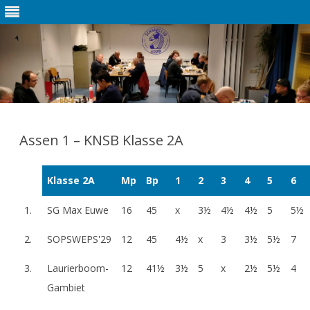
Ga
direct
naar
Assen 1 – KNSB Klasse 2A
de
inhoud
Klasse 2A
Mp
Bp
1
2
3
4
5
6
1.
SG Max Euwe
16
45
x
3½
4½
4½
5
5½
2.
SOPSWEPS'29
12
45
4½
x
3
3½
5½
7
3.
Laurierboom-
12
41½
3½
5
x
2½
5½
4
Gambiet