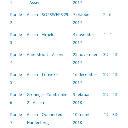
1
- Assen
2017
Ronde
Assen - SOPSWEPS'29
7 oktober
2 - 6
2
2017
Ronde
Assen - Almelo
4 november
4 - 4
3
2017
Ronde
Amersfoort - Assen
25 november
3½ - 4½
4
2017
Ronde
Assen - Lonneker
16 december
5½ - 2½
5
2017
Ronde
Groninger Combinatie
3 februari
5½ - 2½
6
2 - Assen
2018
Ronde
Assen - Qonnected
10 maart
4½ - 3½
7
Hardenberg
2018