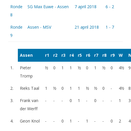
Ronde
SG Max Euwe - Assen
7 april 2018
6 - 2
8
Ronde
Assen - MSV
21 april 2018
1 - 7
9
Assen
r1
r2
r3
r4
r5
r6
r7
r8
r9
W
1.
Pieter
½
0
1
1
½
0
1
½
0
4½
9
Tromp
2.
Rieks Taal
1
½
0
1
1
½
½
0
-
4½
8
3.
Frank van
-
-
-
0
1
-
0
-
-
1
3
der Werff
4.
Geon Knol
-
-
0
1
-
1
-
-
0
2
4