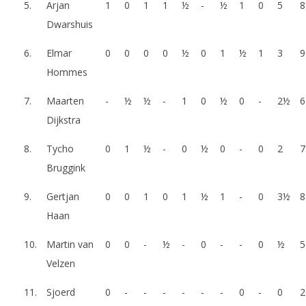
5.
Arjan
1
0
1
1
½
-
½
1
0
5
8
Dwarshuis
6.
Elmar
0
0
0
0
½
0
1
½
1
3
9
Hommes
7.
Maarten
-
½
½
-
1
0
½
0
-
2½
6
Dijkstra
8.
Tycho
0
1
½
-
0
½
0
-
0
2
7
Bruggink
9.
Gertjan
0
0
1
0
1
½
1
-
0
3½
8
Haan
10.
Martin van
0
0
-
½
-
0
-
-
0
½
5
Velzen
11.
Sjoerd
0
-
-
-
-
-
-
0
-
0
2