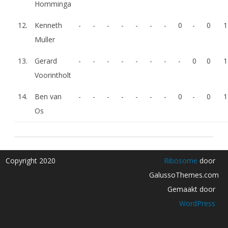
Homminga
12.
Kenneth
-
-
-
-
-
-
-
0
-
0
1
Muller
13.
Gerard
-
-
-
-
-
-
-
-
0
0
1
Voorintholt
14.
Ben van
-
-
-
-
-
-
-
0
-
0
1
Os
Copyright 2020
Ribosome
door
GalussoThemes.com
Gemaakt door
WordPress