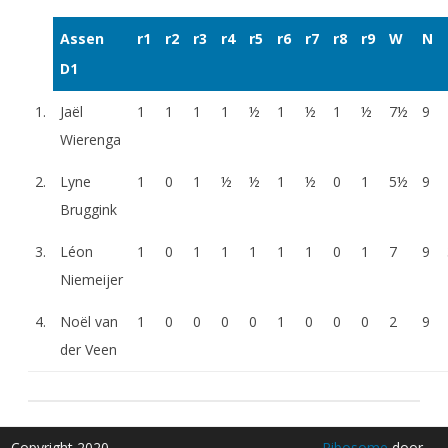
Assen
r1
r2
r3
r4
r5
r6
r7
r8
r9
W
N
D1
1.
Jaël
1
1
1
1
½
1
½
1
½
7½
9
Wierenga
2.
Lyne
1
0
1
½
½
1
½
0
1
5½
9
Bruggink
3.
Léon
1
0
1
1
1
1
1
0
1
7
9
Niemeijer
4.
Noël van
1
0
0
0
0
1
0
0
0
2
9
der Veen
Copyright 2020
Ribosome
door