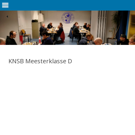
Ga
direct
naar
KNSB Meesterklasse D
de
inhoud