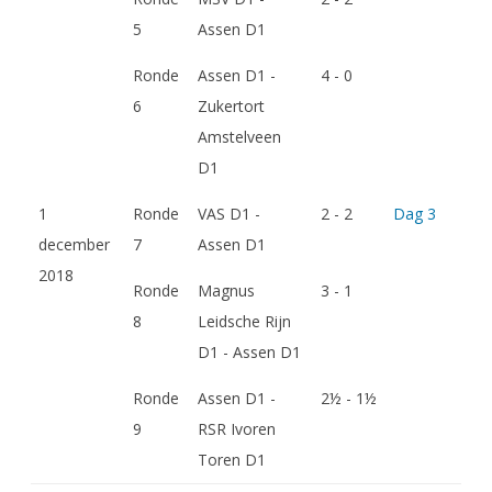
5
Assen D1
Ronde
Assen D1 -
4 - 0
6
Zukertort
Amstelveen
D1
1
Ronde
VAS D1 -
2 - 2
Dag 3
december
7
Assen D1
2018
Ronde
Magnus
3 - 1
8
Leidsche Rijn
D1 - Assen D1
Ronde
Assen D1 -
2½ - 1½
9
RSR Ivoren
Toren D1